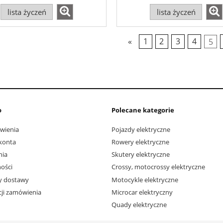
lista życzeń
lista życzeń
«
1
2
3
4
5
o
Polecane kategorie
wienia
Pojazdy elektryczne
konta
Rowery elektryczne
nia
Skutery elektryczne
ości
Crossy, motocrossy elektryczne
ty dostawy
Motocykle elektryczne
acji zamówienia
Microcar elektryczny
Quady elektryczne