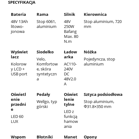
SPECYFIKACJA
Bateria
Rama
Silnik
Kierownica
48V 13Ah
Stop 6061,
48V
Stop aluminium, 720
litowo-
aluminium
250W
mm
jonowa
Bafang
Max. 80
N.m
Wyświet
Siodełko
Ładow
Nóżka
lacz
arka
Velo,
Pojedyncza, stop
Kolorow
Komfortow
AC110-
aluminium
y LCD +
e, skóra
240V
USB port
syntetyczn
DC
a
48V2.0
A
Oświetl
Pedały
Oświet
Sztyca podsiodłowa
enie
lenie
Wellgo, typ
Stop aluminium,
przedni
tylne
górski
Φ31.8×350 mm
e
LED z
LED 60
funkcją
LUX
hamow
ania
Wspom
Błotniki
Manet
Opony