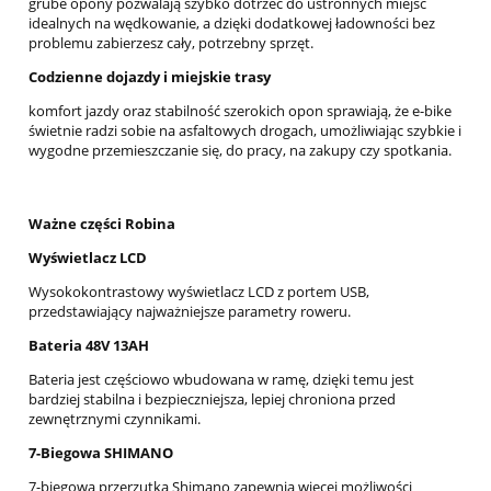
grube opony pozwalają szybko dotrzeć do ustronnych miejsc
idealnych na wędkowanie, a dzięki dodatkowej ładowności bez
problemu zabierzesz cały, potrzebny sprzęt.
Codzienne dojazdy i miejskie trasy
komfort jazdy oraz stabilność szerokich opon sprawiają, że e-bike
świetnie radzi sobie na asfaltowych drogach, umożliwiając szybkie i
wygodne przemieszczanie się, do pracy, na zakupy czy spotkania.
Ważne części Robina
Wyświetlacz LCD
Wysokokontrastowy wyświetlacz LCD z portem USB,
przedstawiający najważniejsze parametry roweru.
Bateria 48V 13AH
Bateria jest częściowo wbudowana w ramę, dzięki temu jest
bardziej stabilna i bezpieczniejsza, lepiej chroniona przed
zewnętrznymi czynnikami.
7-Biegowa SHIMANO
7-biegowa przerzutka Shimano zapewnia więcej możliwości