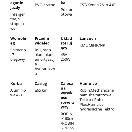
aganie
ka
PVC, czarne
CST/Kenda 26” x 4.0"
jazdy
Półobr
Inteligen
otowa
tne, 5
stopnio
we
Wolnobi
Przedni
Układ
Łańcuch
eg
widelec
steruj
KMC C8NP/NP
ący
Shimano
RST, stop
, 7-
aluminium,
48V
biegowy
amortyzacj
250W
a
hydrauliczn
a
Korba
Zasięg
Zaleca
Hamulce
na
Aluminio
≥65 km
Robin:Mechaniczne
wysok
wa 42T
hamulce tarczowe
ość
Tektro / Robin
rowerz
Plus:Hamulce
ysty
hydrauliczne Tektro
ROBIN:
≥160cm
/ROBIN
ST:≥155