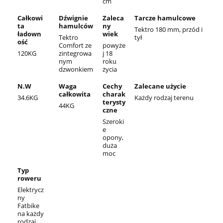
cm
Całkowi
Dźwignie
Zaleca
Tarcze hamulcowe
ta
hamulców
ny
Tektro 180 mm, przód i
ładown
wiek
Tektro
tył
ość
Comfort ze
powyże
120KG
zintegrowa
j 18
nym
roku
dzwonkiem
życia
N.W
Waga
Cechy
Zalecane użycie
całkowita
charak
34.6KG
Każdy rodzaj terenu
terysty
44KG
czne
Szeroki
e
opony,
duża
moc
Typ
roweru
Elektrycz
ny
Fatbike
na każdy
rodzaj