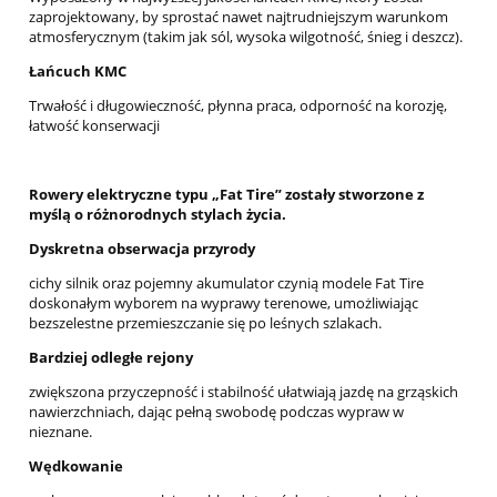
zaprojektowany, by sprostać nawet najtrudniejszym warunkom
atmosferycznym (takim jak sól, wysoka wilgotność, śnieg i deszcz).
Łańcuch KMC
Trwałość i długowieczność, płynna praca, odporność na korozję,
łatwość konserwacji
Rowery elektryczne typu „Fat Tire” zostały stworzone z
myślą o różnorodnych stylach życia.
Dyskretna obserwacja przyrody
cichy silnik oraz pojemny akumulator czynią modele Fat Tire
doskonałym wyborem na wyprawy terenowe, umożliwiając
bezszelestne przemieszczanie się po leśnych szlakach.
Bardziej odległe rejony
zwiększona przyczepność i stabilność ułatwiają jazdę na grząskich
nawierzchniach, dając pełną swobodę podczas wypraw w
nieznane.
Wędkowanie