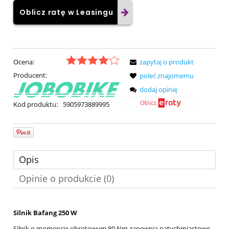
Oblicz ratę w Leasingu
Ocena:
zapytaj o produkt
Producent:
poleć znajomemu
dodaj opinię
Kod produktu:
5905973889995
Opis
Opinie o produkcie (0)
Silnik Bafang 250 W
Silnik o momencie obrotowym 80 Nm zapewnia natychmiastowe