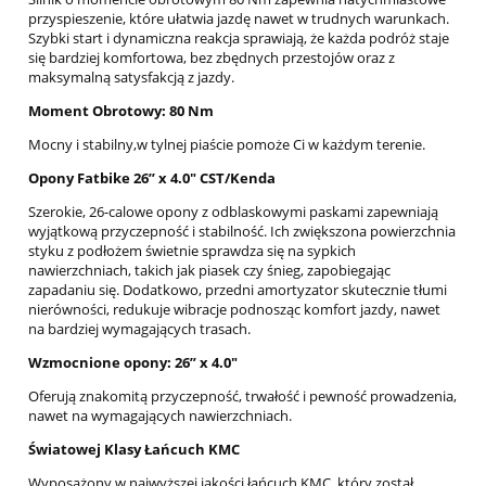
przyspieszenie, które ułatwia jazdę nawet w trudnych warunkach.
Szybki start i dynamiczna reakcja sprawiają, że każda podróż staje
się bardziej komfortowa, bez zbędnych przestojów oraz z
maksymalną satysfakcją z jazdy.
Moment Obrotowy: 80 Nm
Mocny i stabilny,w tylnej piaście pomoże Ci w każdym terenie.
Opony Fatbike 26” x 4.0" CST/Kenda
Szerokie, 26-calowe opony z odblaskowymi paskami zapewniają
wyjątkową przyczepność i stabilność. Ich zwiększona powierzchnia
styku z podłożem świetnie sprawdza się na sypkich
nawierzchniach, takich jak piasek czy śnieg, zapobiegając
zapadaniu się. Dodatkowo, przedni amortyzator skutecznie tłumi
nierówności, redukuje wibracje podnosząc komfort jazdy, nawet
na bardziej wymagających trasach.
Wzmocnione opony: 26” x 4.0"
Oferują znakomitą przyczepność, trwałość i pewność prowadzenia,
nawet na wymagających nawierzchniach.
Światowej Klasy Łańcuch KMC
Wyposażony w najwyższej jakości łańcuch KMC, który został