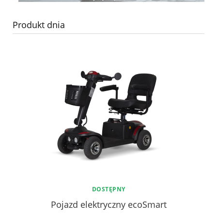
Produkt dnia
DOSTĘPNY
rny
Pojazd elektryczny ecoSmart
Mo