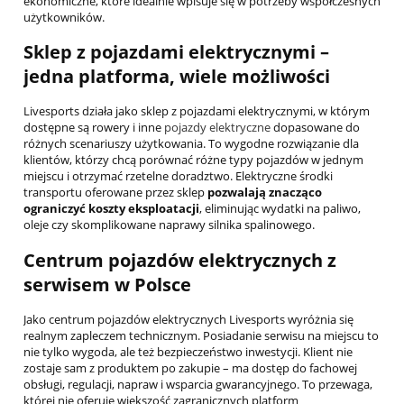
ekonomiczne, które idealnie wpisuje się w potrzeby współczesnych
użytkowników.
Sklep z pojazdami elektrycznymi –
jedna platforma, wiele możliwości
Livesports działa jako sklep z pojazdami elektrycznymi, w którym
dostępne są rowery i inne
pojazdy elektryczne
dopasowane do
różnych scenariuszy użytkowania. To wygodne rozwiązanie dla
klientów, którzy chcą porównać różne typy pojazdów w jednym
miejscu i otrzymać rzetelne doradztwo. Elektryczne środki
transportu oferowane przez sklep
pozwalają znacząco
ograniczyć koszty eksploatacji
, eliminując wydatki na paliwo,
oleje czy skomplikowane naprawy silnika spalinowego.
Centrum pojazdów elektrycznych z
serwisem w Polsce
Jako centrum pojazdów elektrycznych Livesports wyróżnia się
realnym zapleczem technicznym. Posiadanie serwisu na miejscu to
nie tylko wygoda, ale też bezpieczeństwo inwestycji. Klient nie
zostaje sam z produktem po zakupie – ma dostęp do fachowej
obsługi, regulacji, napraw i wsparcia gwarancyjnego. To przewaga,
której nie oferuje większość zagranicznych platform