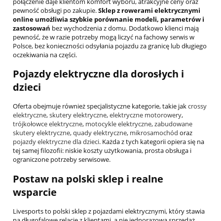
połączenie daje klientom komfort wyboru, atrakcyjne ceny oraz
pewność obsługi po zakupie.
Sklep z rowerami elektrycznymi
online umożliwia szybkie porównanie modeli, parametrów i
zastosowań
bez wychodzenia z domu. Dodatkowo klienci mają
pewność, że w razie potrzeby mogą liczyć na fachowy serwis w
Polsce, bez konieczności odsyłania pojazdu za granicę lub długiego
oczekiwania na części.
Pojazdy elektryczne dla dorosłych i
dzieci
Oferta obejmuje również specjalistyczne kategorie, takie jak
crossy
elektryczne
,
skutery elektryczne
,
elektryczne motorowery
,
trójkołowce elektryczne
,
motocykle elektryczne
,
zabudowane
skutery elektryczne
,
quady elektryczne
,
mikrosamochód
oraz
pojazdy elektryczne dla dzieci
. Każda z tych kategorii opiera się na
tej samej filozofii: niskie koszty użytkowania, prosta obsługa i
ograniczone potrzeby serwisowe.
Postaw na polski sklep i realne
wsparcie
Livesports to polski sklep z pojazdami elektrycznymi, który stawia
na długofalowe relacje z klientami, a nie jednorazową sprzedaż.