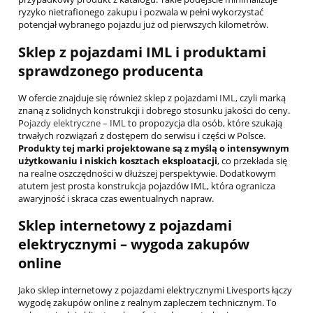
ryzyko nietrafionego zakupu i pozwala w pełni wykorzystać
potencjał wybranego pojazdu już od pierwszych kilometrów.
Sklep z pojazdami IML i produktami
sprawdzonego producenta
W ofercie znajduje się również sklep z pojazdami
IML
, czyli marką
znaną z solidnych konstrukcji i dobrego stosunku jakości do ceny.
P
ojazdy elektryczne – IML
to propozycja dla osób, które szukają
trwałych rozwiązań z dostępem do serwisu i części w Polsce.
Produkty tej marki projektowane są z myślą o intensywnym
użytkowaniu i niskich kosztach eksploatacji
, co przekłada się
na realne oszczędności w dłuższej perspektywie. Dodatkowym
atutem jest prosta konstrukcja pojazdów IML, która ogranicza
awaryjność i skraca czas ewentualnych napraw.
Sklep internetowy z pojazdami
elektrycznymi – wygoda zakupów
online
Jako sklep internetowy z pojazdami elektrycznymi Livesports łączy
wygodę zakupów online z realnym zapleczem technicznym. To