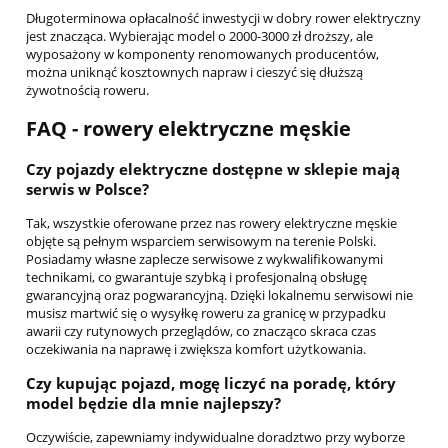
Długoterminowa opłacalność inwestycji w dobry rower elektryczny
jest znacząca. Wybierając model o 2000-3000 zł droższy, ale
wyposażony w komponenty renomowanych producentów,
można uniknąć kosztownych napraw i cieszyć się dłuższą
żywotnością roweru.
FAQ - rowery elektryczne męskie
Czy pojazdy elektryczne dostępne w sklepie mają
serwis w Polsce?
Tak, wszystkie oferowane przez nas rowery elektryczne męskie
objęte są pełnym wsparciem serwisowym na terenie Polski.
Posiadamy własne zaplecze serwisowe z wykwalifikowanymi
technikami, co gwarantuje szybką i profesjonalną obsługę
gwarancyjną oraz pogwarancyjną. Dzięki lokalnemu serwisowi nie
musisz martwić się o wysyłkę roweru za granicę w przypadku
awarii czy rutynowych przeglądów, co znacząco skraca czas
oczekiwania na naprawę i zwiększa komfort użytkowania.
Czy kupując pojazd, mogę liczyć na poradę, który
model będzie dla mnie najlepszy?
Oczywiście, zapewniamy indywidualne doradztwo przy wyborze