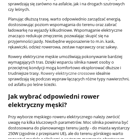
sprawdzają się zarówno na asfalcie, jak i na drogach szutrowych
czy leśnych.
Planując dłuższą trasę, warto odpowiednio zarządzać energią,
dostosowując poziom wspomagania do terenu oraz zabrać
ładowarkę na wyjazdy kilkudniowe. Wspomaganie elektryczne
znacząco redukuje zmęczenie, pozwalając skupić się na
przyjemności jazdy. Niezbędne wyposażenie to m.in. kask,
rękawiczki, odzież rowerowa, zestaw naprawczy oraz sakwy.
Rowery elektryczne męskie umożliwiają pokonywanie bardziej
wymagających tras. Dzięki wsparciu silnika nawet osoby o
przeciętnej kondycji mogą komfortowo eksplorować dłuższe i
trudniejsze trasy.
Rowery elektryczne crossowe
idealnie
sprawdzają się podczas wypraw łączących różne typy nawierzchni,
od asfaltu po leśne ścieżki.
Jak wybrać odpowiedni rower
elektryczny męski?
Przy wyborze męskiego roweru elektrycznego należy zwrócić
uwagę na kilka kluczowych parametrów. Moc silnika powinna być
dostosowana do planowanego terenu jazdy - do miasta wystarczy
250W (zgodnie z przepisami UE), ale do terenu górskiego warto