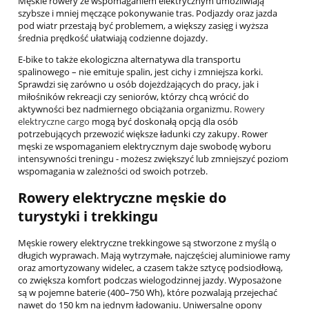
Męskie rowery ze wspomaganiem elektrycznym umożliwiają
szybsze i mniej męczące pokonywanie tras. Podjazdy oraz jazda
pod wiatr przestają być problemem, a większy zasięg i wyższa
średnia prędkość ułatwiają codzienne dojazdy.
E-bike to także ekologiczna alternatywa dla transportu
spalinowego – nie emituje spalin, jest cichy i zmniejsza korki.
Sprawdzi się zarówno u osób dojeżdżających do pracy, jak i
miłośników rekreacji czy seniorów, którzy chcą wrócić do
aktywności bez nadmiernego obciążania organizmu.
Rowery
elektryczne cargo
mogą być doskonałą opcją dla osób
potrzebujących przewozić większe ładunki czy zakupy. Rower
męski ze wspomaganiem elektrycznym daje swobodę wyboru
intensywności treningu - możesz zwiększyć lub zmniejszyć poziom
wspomagania w zależności od swoich potrzeb.
Rowery elektryczne męskie do
turystyki i trekkingu
Męskie rowery elektryczne trekkingowe są stworzone z myślą o
długich wyprawach. Mają wytrzymałe, najczęściej aluminiowe ramy
oraz amortyzowany widelec, a czasem także sztycę podsiodłową,
co zwiększa komfort podczas wielogodzinnej jazdy. Wyposażone
są w pojemne baterie (400–750 Wh), które pozwalają przejechać
nawet do 150 km na jednym ładowaniu. Uniwersalne opony