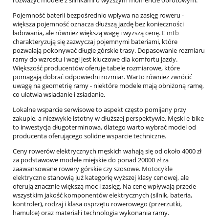
rozważyć modele z silnikami o wyższym momencie obrotowym.
Pojemność baterii bezpośrednio wpływa na zasięg roweru -
większa pojemność oznacza dłuższą jazdę bez konieczności
ładowania, ale również większą wagę i wyższą cenę.
E mtb
charakteryzują się zazwyczaj pojemnymi bateriami, które
pozwalają pokonywać długie górskie trasy. Dopasowanie rozmiaru
ramy do wzrostu i wagi jest kluczowe dla komfortu jazdy.
Większość producentów oferuje tabele rozmiarowe, które
pomagają dobrać odpowiedni rozmiar. Warto również zwrócić
uwagę na geometrię ramy - niektóre modele mają obniżoną ramę,
co ułatwia wsiadanie i zsiadanie.
Lokalne wsparcie serwisowe to aspekt często pomijany przy
zakupie, a niezwykle istotny w dłuższej perspektywie. Męski e-bike
to inwestycja długoterminowa, dlatego warto wybrać model od
producenta oferującego solidne wsparcie techniczne.
Ceny rowerów elektrycznych męskich wahają się od około 4000 zł
za podstawowe modele miejskie do ponad 20000 zł za
zaawansowane rowery górskie czy szosowe.
Motocykle
elektryczne
stanowią już kategorię wyższej klasy cenowej, ale
oferują znacznie większą moc i zasięg. Na cenę wpływają przede
wszystkim jakość komponentów elektrycznych (silnik, bateria,
kontroler), rodzaj i klasa osprzętu rowerowego (przerzutki,
hamulce) oraz materiał i technologia wykonania ramy.