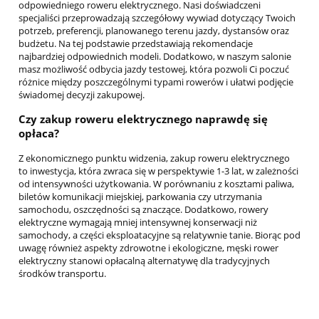
odpowiedniego roweru elektrycznego. Nasi doświadczeni
specjaliści przeprowadzają szczegółowy wywiad dotyczący Twoich
potrzeb, preferencji, planowanego terenu jazdy, dystansów oraz
budżetu. Na tej podstawie przedstawiają rekomendacje
najbardziej odpowiednich modeli. Dodatkowo, w naszym salonie
masz możliwość odbycia jazdy testowej, która pozwoli Ci poczuć
różnice między poszczególnymi typami rowerów i ułatwi podjęcie
świadomej decyzji zakupowej.
Czy zakup roweru elektrycznego naprawdę się
opłaca?
Z ekonomicznego punktu widzenia, zakup roweru elektrycznego
to inwestycja, która zwraca się w perspektywie 1-3 lat, w zależności
od intensywności użytkowania. W porównaniu z kosztami paliwa,
biletów komunikacji miejskiej, parkowania czy utrzymania
samochodu, oszczędności są znaczące. Dodatkowo, rowery
elektryczne wymagają mniej intensywnej konserwacji niż
samochody, a części eksploatacyjne są relatywnie tanie. Biorąc pod
uwagę również aspekty zdrowotne i ekologiczne, męski rower
elektryczny stanowi opłacalną alternatywę dla tradycyjnych
środków transportu.