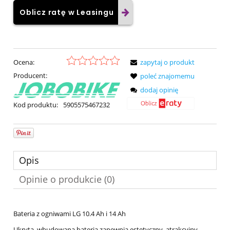
Oblicz ratę w Leasingu
Ocena:
zapytaj o produkt
Producent:
poleć znajomemu
dodaj opinię
Kod produktu:
5905575467232
Opis
Opinie o produkcie (0)
Bateria z ogniwami LG 10.4 Ah i 14 Ah
Ukryta, wbudowana bateria zapewnia estetyczny, atrakcyjny