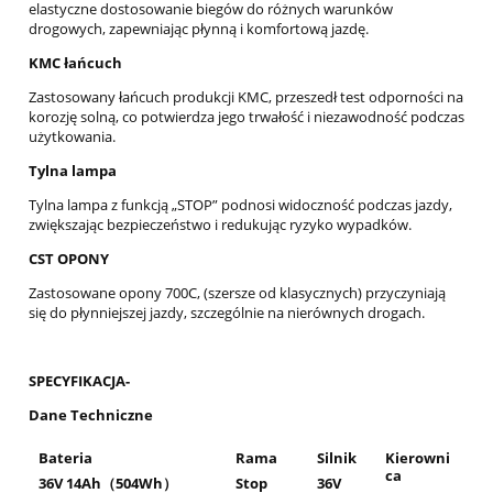
elastyczne dostosowanie biegów do różnych warunków
drogowych, zapewniając płynną i komfortową jazdę.
KMC łańcuch
Zastosowany łańcuch produkcji KMC, przeszedł test odporności na
korozję solną, co potwierdza jego trwałość i niezawodność podczas
użytkowania.
Tylna lampa
Tylna lampa z funkcją „STOP” podnosi widoczność podczas jazdy,
zwiększając bezpieczeństwo i redukując ryzyko wypadków.
CST OPONY
Zastosowane opony 700C, (szersze od klasycznych) przyczyniają
się do płynniejszej jazdy, szczególnie na nierównych drogach.
SPECYFIKACJA-
Dane Techniczne
Bateria
Rama
Silnik
Kierowni
ca
36V 14Ah
（504Wh
）
Stop
36V