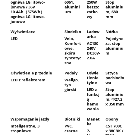
ogniwa LG litowo-
6061,
250W
Stop
jonowe / 36V
alumini
bezszc
aluminiu
10.4Ah
（375Wh
）
um
zotko
m, 680
ogniwa LG litowo-
wy
mm
jonowe
Wyświetlacz
Siodełko
Ładow
Nóżka
arka
LED
Velo,
Pojedync
Komfort
AC180-
za, stop
owe,
240V
aluminiu
skóra
DC36V-
m
syntetyc
2.0A
zna
Oświetlenie przednie
Pedały
Oświe
Sztyca
tlenie
podsiodło
LED z reflektorem
Wellgo,
tylne
wa
typ
górski
LED z
Stop
funkcj
aluminiu
ą
m, Φ27.2
hamo
x 350 mm
wania
Wspomaganie jazdy
Błotniki
Manet
Opony
ka
Inteligentne, 3
PVC,
CST 700C
stopniowe
czarne
7-
x 38CBK /