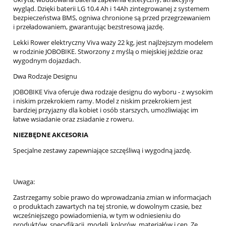
wygląd. Dzięki baterii LG 10.4 Ah i 14Ah zintegrowanej z systemem
bezpieczeństwa BMS, ogniwa chronione są przed przegrzewaniem
i przeładowaniem, gwarantując bezstresową jazdę.
Lekki Rower elektryczny Viva waży 22 kg, jest najlżejszym modelem
w rodzinie JOBOBIKE. Stworzony z myślą o miejskiej jeździe oraz
wygodnym dojazdach.
Dwa Rodzaje Designu
JOBOBIKE Viva oferuje dwa rodzaje designu do wyboru - z wysokim
i niskim przekrokiem ramy. Model z niskim przekrokiem jest
bardziej przyjazny dla kobiet i osób starszych, umożliwiając im
łatwe wsiadanie oraz zsiadanie z roweru.
NIEZBĘDNE AKCESORIA
Specjalne zestawy zapewniające szczęśliwą i wygodną jazdę.
Uwaga:
Zastrzegamy sobie prawo do wprowadzania zmian w informacjach
o produktach zawartych na tej stronie, w dowolnym czasie, bez
wcześniejszego powiadomienia, w tym w odniesieniu do
produktów, specyfikacji, modeli, kolorów, materiałów i cen. Ze