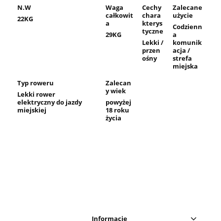
N.W
Waga
Cechy
Zalecane
całkowit
chara
użycie
22KG
a
kterys
Codzienn
tyczne
29KG
a
Lekki /
komunik
przen
acja /
ośny
strefa
miejska
Typ roweru
Zalecan
y wiek
Lekki rower
elektryczny do jazdy
powyżej
miejskiej
18 roku
życia
Informacje