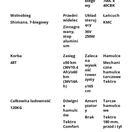
biego
700C x
wy
40CBK
Wolnobieg
Przedni
Układ
Łańcuch
widelec
steruj
Shimano, 7-biegowy
KMC
ący
Zintegro
wany,
36V
stop
250W
alumini
um
Korba
Zasięg
Zaleca
Hamulce
na
48T
≥50 km
Mechani
wysok
(36V10.4
czne
ość
Ah)/≥60
hamulce
rower
km
tarczowe
zysty
(36V14A
Tektro
h)
≥165
cm
Całkowita ładowność
Dźwigni
Amort
Tarcze
e
yzator
hamulco
120KG
hamulc
y
we
ów
Brak
Tektro
Tektro
180 mm,
Comfort
przód i tył