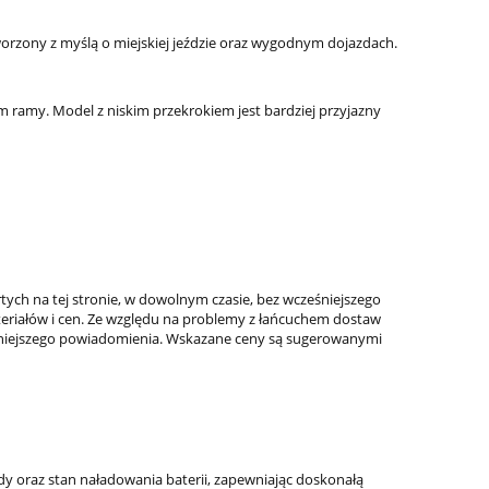
worzony z myślą o miejskiej jeździe oraz wygodnym dojazdach.
m ramy. Model z niskim przekrokiem jest bardziej przyjazny
ch na tej stronie, w dowolnym czasie, bez wcześniejszego
teriałów i cen. Ze względu na problemy z łańcuchem dostaw
eśniejszego powiadomienia. Wskazane ceny są sugerowanymi
y oraz stan naładowania baterii, zapewniając doskonałą