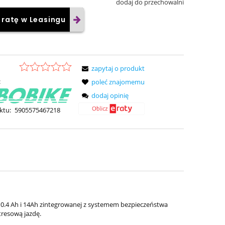
dodaj do przechowalni
 ratę w Leasingu
zapytaj o produkt
:
poleć znajomemu
dodaj opinię
ktu:
5905575467218
 10.4 Ah i 14Ah zintegrowanej z systemem bezpieczeństwa
resową jazdę.