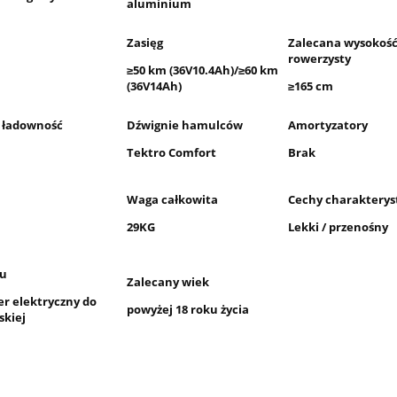
aluminium
Zasięg
Zalecana wysokoś
rowerzysty
≥50 km (36V10.4Ah)/≥60 km
(36V14Ah)
≥165 cm
 ładowność
Dźwignie hamulców
Amortyzatory
Tektro Comfort
Brak
Waga całkowita
Cechy charakterys
29KG
Lekki / przenośny
ru
Zalecany wiek
er elektryczny do
powyżej 18 roku życia
skiej