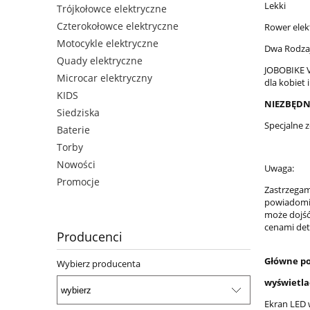
Lekki
Trójkołowce elektryczne
Czterokołowce elektryczne
Rower elek
Motocykle elektryczne
Dwa Rodza
Quady elektryczne
JOBOBIKE V
Microcar elektryczny
dla kobiet 
KIDS
NIEZBĘDN
Siedziska
Specjalne 
Baterie
Torby
Nowości
Uwaga:
Promocje
Zastrzegam
powiadomie
może dojść
cenami det
Producenci
Główne po
Wybierz producenta
wyświetla
Ekran LED 