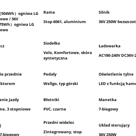
Rama
Silnik
（504Wh
）ogniwa LG
nowe / 36V
Stop 6061, aluminium
36V 250W bezszczo
75Wh
）ogniwa LG
nowe
Siodełko
cz
Ładowarka
Velo, Komfortowe, skóra
AC180-240V DC36V-
syntetyczna
ie przednie
Pedały
Oświetlenie tylne
lektorem
Wellgo, typ górski
LED z funkcją ha
nie jazdy
Błotniki
Manetka
tne, 3 stopniowe
PVC, czarne
7-biegowy
Przedni widelec
g
Układ sterujący
Zintegrowany, stop
7-biegowy
36V 250W