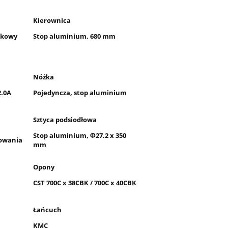
Kierownica
tkowy
Stop aluminium, 680 mm
Nóżka
2.0A
Pojedyncza, stop aluminium
Sztyca podsiodłowa
Stop aluminium, Φ27.2 x 350
mowania
mm
Opony
CST 700C x 38CBK / 700C x 40CBK
Łańcuch
KMC