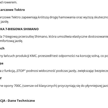
ad rowerem.
tarczowe Tektro
rczowe Tektro zapewniają krótszą drogę hamowania oraz wyższą skuteczno
 jazdę.
KA 7-BIEGOWA SHIMANO
da 7-biegową przerzutkę Shimano, która umożliwia elastyczne dostosowan
omfortową jazdę.
uch
y łańcuch produkcji KMC, przeszedł test odporności na korozję solną, co p
pa
a z funkcją „STOP” podnosi widoczność podczas jazdy, zwiększając bezpiec
Y
e opony 700C, (szersze od klasycznych) przyczyniają się do płynniejszej jaz
CJA -
Dane Techniczne