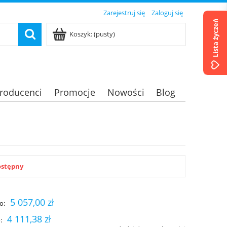
Zarejestruj się
Zaloguj się
Lista życzeń
Koszyk:
(pusty)
roducenci
Promocje
Nowości
Blog
ostępny
5 057,00 zł
o:
4 111,38 zł
: