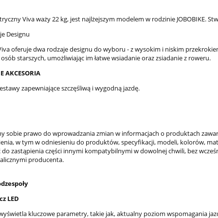
tryczny Viva waży 22 kg, jest najlżejszym modelem w rodzinie JOBOBIKE. St
je Designu
iva oferuje dwa rodzaje designu do wyboru - z wysokim i niskim przekrokie
i osób starszych, umożliwiając im łatwe wsiadanie oraz zsiadanie z roweru.
E AKCESORIA
zestawy zapewniające szczęśliwą i wygodną jazdę.
y sobie prawo do wprowadzania zmian w informacjach o produktach zawarty
nia, w tym w odniesieniu do produktów, specyfikacji, modeli, kolorów, ma
 do zastąpienia części innymi kompatybilnymi w dowolnej chwili, bez wcz
alicznymi producenta.
dzespoły
cz LED
wyświetla kluczowe parametry, takie jak, aktualny poziom wspomagania jazd