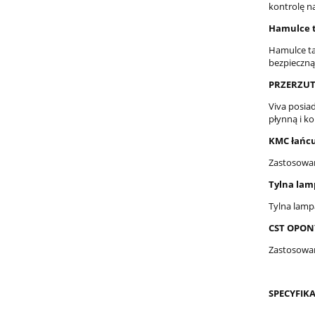
kontrolę n
Hamulce 
Hamulce ta
bezpieczną
PRZERZUT
Viva posia
płynną i k
KMC łańc
Zastosowan
Tylna lam
Tylna lamp
CST OPON
Zastosowan
SPECYFIKA