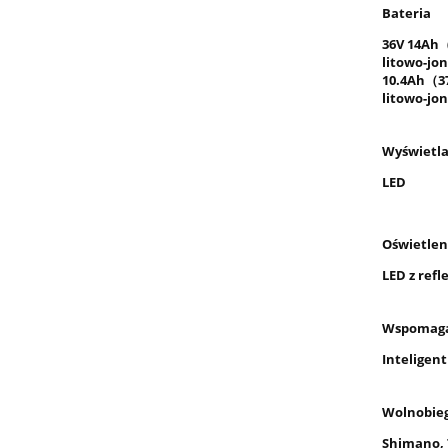
Bateria
36V 14Ah
litowo-jo
10.4Ah
（3
litowo-jo
Wyświetla
LED
Oświetlen
LED z ref
Wspomaga
Inteligen
Wolnobie
Shimano, 