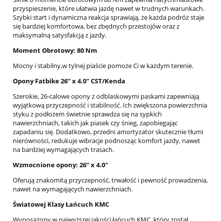
przyspieszenie, które ułatwia jazdę nawet w trudnych warunkach.
Szybki start i dynamiczna reakcja sprawiają, że każda podróż staje
się bardziej komfortowa, bez zbędnych przestojów oraz z
maksymalną satysfakcją z jazdy.
Moment Obrotowy: 80 Nm
Mocny i stabilny,w tylnej piaście pomoże Ci w każdym terenie.
Opony Fatbike 26” x 4.0" CST/Kenda
Szerokie, 26-calowe opony z odblaskowymi paskami zapewniają
wyjątkową przyczepność i stabilność. Ich zwiększona powierzchnia
styku z podłożem świetnie sprawdza się na sypkich
nawierzchniach, takich jak piasek czy śnieg, zapobiegając
zapadaniu się. Dodatkowo, przedni amortyzator skutecznie tłumi
nierówności, redukuje wibracje podnosząc komfort jazdy, nawet
na bardziej wymagających trasach.
Wzmocnione opony: 26” x 4.0"
Oferują znakomitą przyczepność, trwałość i pewność prowadzenia,
nawet na wymagających nawierzchniach.
Światowej Klasy Łańcuch KMC
Wyposażony w najwyższej jakości łańcuch KMC, który został