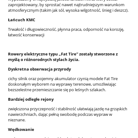
zaprojektowany, by sprostać nawet najtrudniejszym warunkom
atmosferycznym (takim jak sól, wysoka wilgotność, śnieg i deszcz).
Łańcuch KMC
Trwałość i długowieczność, płynna praca, odporność na korozję,
łatwość konserwacji
Rowery elektryczne typu „Fat Tire” zostały stworzone z
myślą o różnorodnych stylach życia.
Dyskretna obserwacja przyrody
cichy silnik oraz pojemny akumulator czynią modele Fat Tire
doskonałym wyborem na wyprawy terenowe, umożliwiając
bezszelestne przemieszczanie się po leśnych szlakach.
Bardziej odległe rejony
zwiększona przyczepność i stabilność ułatwiają jazdę na grząskich
nawierzchniach, dając pełną swobodę podczas wypraw w
nieznane.
Wędkowanie