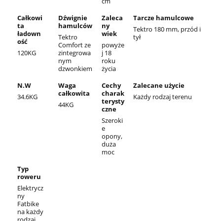
cm
Całkowi
Dźwignie
Zaleca
Tarcze hamulcowe
ta
hamulców
ny
Tektro 180 mm, przód i
ładown
wiek
Tektro
tył
ość
Comfort ze
powyże
120KG
zintegrowa
j 18
nym
roku
dzwonkiem
życia
N.W
Waga
Cechy
Zalecane użycie
całkowita
charak
34.6KG
Każdy rodzaj terenu
terysty
44KG
czne
Szeroki
e
opony,
duża
moc
Typ
roweru
Elektrycz
ny
Fatbike
na każdy
rodzaj