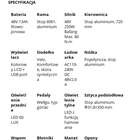
SPECYFIKACJA
Bateria
Rama
Silnik
Kierownica
48V 13Ah
Stop 6061,
48V
Stop aluminium, 720
litowo-
aluminium
250W
mm
jonowa
Bafang
Max. 80
N.m
Wyświet
Siodełko
Ładow
Nóżka
lacz
arka
Velo,
Pojedyncza, stop
Kolorow
Komfortow
AC110-
aluminium
y LCD +
e, skóra
240V
USB port
syntetyczn
DC
a
48V2.0
A
Oświetl
Pedały
Oświet
Sztyca podsiodłowa
enie
lenie
Wellgo, typ
Stop aluminium,
przedni
tylne
górski
Φ31.8×350 mm
e
LED z
LED 60
funkcją
LUX
hamow
ania
Wspom
Błotniki
Manet
Opony