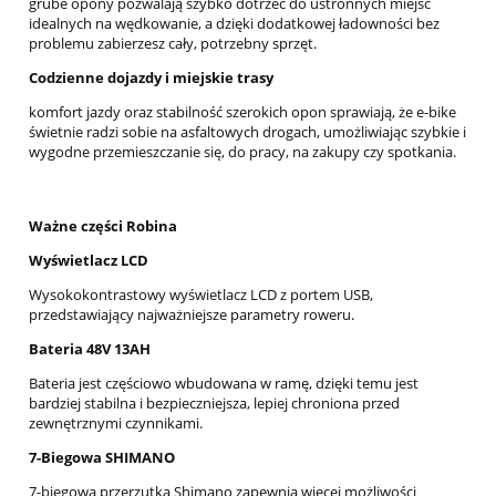
grube opony pozwalają szybko dotrzeć do ustronnych miejsc
idealnych na wędkowanie, a dzięki dodatkowej ładowności bez
problemu zabierzesz cały, potrzebny sprzęt.
Codzienne dojazdy i miejskie trasy
komfort jazdy oraz stabilność szerokich opon sprawiają, że e-bike
świetnie radzi sobie na asfaltowych drogach, umożliwiając szybkie i
wygodne przemieszczanie się, do pracy, na zakupy czy spotkania.
Ważne części Robina
Wyświetlacz LCD
Wysokokontrastowy wyświetlacz LCD z portem USB,
przedstawiający najważniejsze parametry roweru.
Bateria 48V 13AH
Bateria jest częściowo wbudowana w ramę, dzięki temu jest
bardziej stabilna i bezpieczniejsza, lepiej chroniona przed
zewnętrznymi czynnikami.
7-Biegowa SHIMANO
7-biegowa przerzutka Shimano zapewnia więcej możliwości