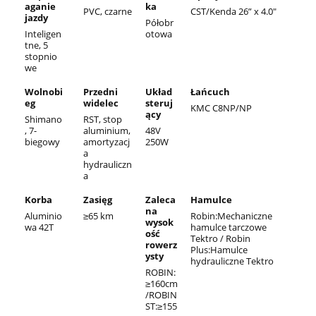
aganie
ka
PVC, czarne
CST/Kenda 26” x 4.0"
jazdy
Półobr
Inteligen
otowa
tne, 5
stopnio
we
Wolnobi
Przedni
Układ
Łańcuch
eg
widelec
steruj
KMC C8NP/NP
ący
Shimano
RST, stop
, 7-
aluminium,
48V
biegowy
amortyzacj
250W
a
hydrauliczn
a
Korba
Zasięg
Zaleca
Hamulce
na
Aluminio
≥65 km
Robin:Mechaniczne
wysok
wa 42T
hamulce tarczowe
ość
Tektro / Robin
rowerz
Plus:Hamulce
ysty
hydrauliczne Tektro
ROBIN:
≥160cm
/ROBIN
ST:≥155