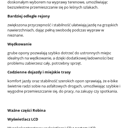
doskonałym wyborem na wyprawy terenowe, umożliwiając
bezszelestne przemieszczanie się po leśnych szlakach.
Bardziej odległe rejony
zwiększona przyczepność i stabilność ułatwiają jazdę na grząskich
nawierzchniach, dając pełną swobodę podczas wypraw w
nieznane.
Wędkowanie
grube opony pozwalają szybko dotrzeć do ustronnych miejsc
idealnych na wędkowanie, a dzięki dodatkowej ładowności bez
problemu zabierzesz cały, potrzebny sprzęt.
Codzienne dojazdy i miejskie trasy
komfort jazdy oraz stabilność szerokich opon sprawiają, że e-bike
świetnie radzi sobie na asfaltowych drogach, umożliwiając szybkie i
wygodne przemieszczanie się, do pracy, na zakupy czy spotkania.
Ważne części Robina
Wyświetlacz LCD
Wysokokontrastowy wyświetlacz LCD z portem USB,