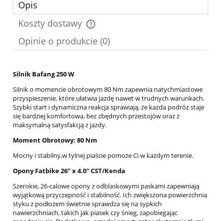
Opis
Koszty dostawy
Cena nie zawiera ewentualnych kosztów płatności
Opinie o produkcie (0)
Silnik Bafang 250 W
Silnik o momencie obrotowym 80 Nm zapewnia natychmiastowe
przyspieszenie, które ułatwia jazdę nawet w trudnych warunkach.
Szybki start i dynamiczna reakcja sprawiają, że każda podróż staje
się bardziej komfortowa, bez zbędnych przestojów oraz z
maksymalną satysfakcją z jazdy.
Moment Obrotowy: 80 Nm
Mocny i stabilny,w tylnej piaście pomoże Ci w każdym terenie.
Opony Fatbike 26” x 4.0" CST/Kenda
Szerokie, 26-calowe opony z odblaskowymi paskami zapewniają
wyjątkową przyczepność i stabilność. Ich zwiększona powierzchnia
styku z podłożem świetnie sprawdza się na sypkich
nawierzchniach, takich jak piasek czy śnieg, zapobiegając