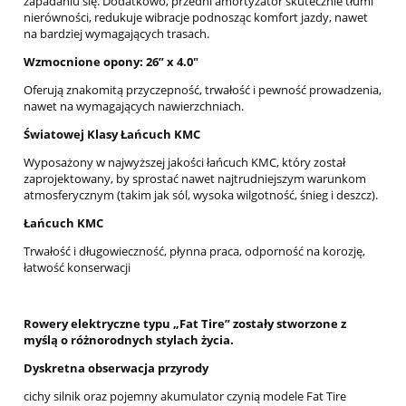
zapadaniu się. Dodatkowo, przedni amortyzator skutecznie tłumi
nierówności, redukuje wibracje podnosząc komfort jazdy, nawet
na bardziej wymagających trasach.
Wzmocnione opony: 26” x 4.0"
Oferują znakomitą przyczepność, trwałość i pewność prowadzenia,
nawet na wymagających nawierzchniach.
Światowej Klasy Łańcuch KMC
Wyposażony w najwyższej jakości łańcuch KMC, który został
zaprojektowany, by sprostać nawet najtrudniejszym warunkom
atmosferycznym (takim jak sól, wysoka wilgotność, śnieg i deszcz).
Łańcuch KMC
Trwałość i długowieczność, płynna praca, odporność na korozję,
łatwość konserwacji
Rowery elektryczne typu „Fat Tire” zostały stworzone z
myślą o różnorodnych stylach życia.
Dyskretna obserwacja przyrody
cichy silnik oraz pojemny akumulator czynią modele Fat Tire