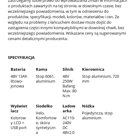
Zastrzegamy sobie prawo do wprowadzania zmian w informacjach
o produktach zawartych na tej stronie, w dowolnym czasie, bez
wcześniejszego powiadomienia, w tym w odniesieniu do
produktów, specyfikacji, modeli, kolorów, materiałów i cen. Ze
względu na problemy z łańcuchem dostaw może dojść do
zastąpienia części innymi kompatybilnymi w dowolnej chwili, bez
wcześniejszego powiadomienia. Wskazane ceny są sugerowanymi
cenami detalicznymi producenta.
SPECYFIKACJA
Bateria
Rama
Silnik
Kierownica
48V 13Ah
Stop 6061,
48V
Stop aluminium, 720
litowo-
aluminium
250W
mm
jonowa
Bafang
Max. 80
N.m
Wyświet
Siodełko
Ładow
Nóżka
lacz
arka
Velo,
Pojedyncza, stop
Kolorow
Komfortow
AC110-
aluminium
y LCD +
e, skóra
240V
USB port
syntetyczn
DC
a
48V2.0