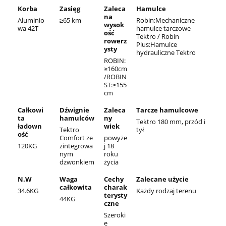
Korba
Zasięg
Zaleca
Hamulce
na
Aluminio
≥65 km
Robin:Mechaniczne
wysok
wa 42T
hamulce tarczowe
ość
Tektro / Robin
rowerz
Plus:Hamulce
ysty
hydrauliczne Tektro
ROBIN:
≥160cm
/ROBIN
ST:≥155
cm
Całkowi
Dźwignie
Zaleca
Tarcze hamulcowe
ta
hamulców
ny
Tektro 180 mm, przód i
ładown
wiek
Tektro
tył
ość
Comfort ze
powyże
120KG
zintegrowa
j 18
nym
roku
dzwonkiem
życia
N.W
Waga
Cechy
Zalecane użycie
całkowita
charak
34.6KG
Każdy rodzaj terenu
terysty
44KG
czne
Szeroki
e