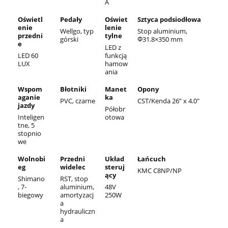
A
Oświetl
Pedały
Oświet
Sztyca podsiodłowa
enie
lenie
Wellgo, typ
Stop aluminium,
przedni
tylne
górski
Φ31.8×350 mm
e
LED z
LED 60
funkcją
LUX
hamow
ania
Wspom
Błotniki
Manet
Opony
aganie
ka
PVC, czarne
CST/Kenda 26” x 4.0"
jazdy
Półobr
Inteligen
otowa
tne, 5
stopnio
we
Wolnobi
Przedni
Układ
Łańcuch
eg
widelec
steruj
KMC C8NP/NP
ący
Shimano
RST, stop
, 7-
aluminium,
48V
biegowy
amortyzacj
250W
a
hydrauliczn
a