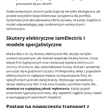
poruszanie się po ulicach.
Dzięki powyższym atutom jazda staje się nie tylko ekologiczna, ale
przede wszystkim bezproblemowa i przyjemna dla portfela.
Systematycznie aktualizowana oferta sprawia, że każdy znajdzie tu
model odpowiadający jego preferencjom estetycznym i
technicznym.
Skutery elektryczne IamElectric i
modele specjalistyczne
Marka dba o to, by skutery elektryczne IML służyły nie tylko
osobom prywatnym, ale również wspierały lokalny biznes. Coraz
więcej firm logistycznych oraz restauracji wybiera
elektryczne
skutery dostawcze
, aby optymalizować koszty dostaw i sprawniej
poruszać się w godzinach szczytu. Profesjonalny sklep z pojazdami
elektrycznymi to najlepsze miejsce na dopasowanie floty do
specyficznych potrzeb danej branży. Wybierając sprawdzony
skuter elektryczny NFC S lub inne modele z portfolio marki IML,
stawiasz na najwyższą jakość wykonania
. Każdy pojazd
przechodzi rygorystyczne testy, aby zapewnić ciągłość pracy nawet
w wymagających warunkach miejskich.
Postaw na nowoczesny transport z