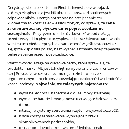
Decydując się na e-skuter IamElectric, inwestujesz w pojazd,
którego eksploatacja jest kilkukrotnie tańsza od spalinowych
odpowiedników. Energia potrzebna na przejechanie stu
kilometrów to koszt zaledwie kilku złotych, co sprawia, że
cena
zakupu zwraca się błyskawicznie poprzez codzienne
oszczędności
. Pozytywne opinie użytkowników podkreślają
przede wszystkim płynne przyspieszenie oraz łatwość parkowania
w miejscach niedostępnych dla samochodów. Jeśli zastanawiasz
się, gdzie kupić taki pojazd, nasz wyspecjalizowany sklep zapewnia
pełne wsparcie przed i posprzedażowe.
Warto zwrócić uwagę na kluczowe cechy, które sprawiają, że
produkty marka
IML
jest tak chętnie wybierana przez klientów w
całej Polsce. Nowoczesna technologia idzie tu w parze z
ergonomicznym projektem, zapewniając bezpieczeństwo i radość z
każdej podróży.
Najważniejsze zalety tych pojazdów to
:
wydajne jednostki napędowe o dużej mocy startowej,
wymienne baterie litowo-jonowe ułatwiające ładowanie w
domu,
intuicyjne systemy sterowania i czytelne wyświetlacze LCD,
niskie koszty serwisowania wynikające z braku
skomplikowanych podzespołów,
pełna homologacja drogowa umożliwiająca legalne