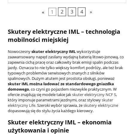
«
1
2
3
4
»
Skutery elektryczne IML – technologia
mobilności miejskiej
Nowoczesny
skuter elektryczny IML
wykorzystuje
zaawansowany napęd zasilany wydajną baterią litowo-jonową, co
zapewnia cichą pracę oraz całkowity brak emisji spalin podczas
jazdy. Oznacza to nie tylko większy komfort podróży, ale też brak
typowych problemów serwisowych znanych z silników
spalinowych. Dużym atutem jest prostota obsługi, ponieważ
skuter IML
można ładować ze standardowego gniazdka
domowego
, co czyni go pojazdem niezwykle praktycznym. W
ofercie znajdują się modele takie jak
skuter elektryczny NCF S
,
który imponuje parametrami jezdnymi, oraz stylowy
skuter
elektryczny Life
. Szeroki wybór sprawia, że
skutery elektryczne
dopasowują się do stylu życia każdego kierowcy.
Skuter elektryczny IML – ekonomia
użytkowania i opinie