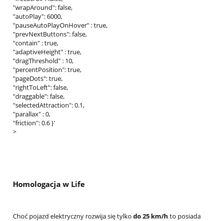
"wrapAround": false,
"autoPlay": 6000,
"pauseAutoPlayOnHover" : true,
"prevNextButtons": false,
"contain" : true,
"adaptiveHeight" : true,
"dragThreshold" : 10,
"percentPosition": true,
"pageDots": true,
"rightToLeft": false,
"draggable": false,
"selectedAttraction": 0.1,
"parallax" : 0,
"friction": 0.6 }'
>
Homologacja w Life
Choć pojazd elektryczny rozwija się tylko
do 25 km/h
to posiada