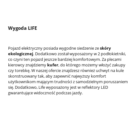
Wygoda LIFE
Pojazd elektryczny posiada wygodne siedzenie ze
skóry
ekologicznej
. Dodatkowo został wyposażony w 2 podłokietniki,
co czyni ten pojazd jeszcze bardziej komfortowym. Za plecami
kierowcy znajdziemy
kufer
, do którego możemy włożyć zakupy
czy torebkę. W naszej ofercie znajdzesz również uchwyt na kule
skonstruowany tak, aby zapewnić najwyższy komfort
użytkownikom mającym trudności z samodzielnym poruszaniem
się. Dodatkowo, Life wyposażony jest w reflektory LED
gwarantujące widoczność podczas jazdy.