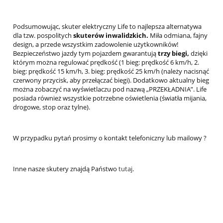
Podsumowując, skuter elektryczny Life to najlepsza alternatywa
dla tzw. pospolitych
skuterów inwalidzkich.
Miła odmiana, fajny
design, a przede wszystkim zadowolenie użytkowników!
Bezpieczeństwo jazdy tym pojazdem gwarantują
trzy biegi,
dzięki
którym można regulować prędkość (1 bieg: prędkość 6 km/h, 2.
bieg: prędkość 15 km/h, 3. bieg: prędkość 25 km/h (należy nacisnąć
czerwony przycisk, aby przełączać biegi). Dodatkowo aktualny bieg
można zobaczyć na wyświetlaczu pod nazwą „PRZEKŁADNIA”. Life
posiada również wszystkie potrzebne oświetlenia (światła mijania,
drogowe, stop oraz tylne).
W przypadku pytań prosimy o kontakt telefoniczny lub mailowy ?
Inne nasze skutery znajdą Państwo
tutaj
.