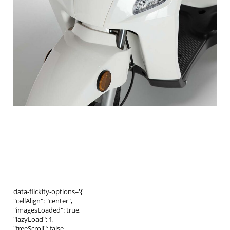
data-flickity-options='{
"cellAlign": "center",
"imagesLoaded": true,
"lazyLoad": 1,
"freeScroll": false,