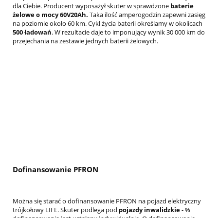
dla Ciebie. Producent wyposażył skuter w sprawdzone
baterie
żelowe o mocy 60V20Ah.
Taka ilość amperogodzin zapewni zasięg
na poziomie około 60 km. Cykl życia baterii określamy w okolicach
500 ładowań
. W rezultacie daje to imponujący wynik 30 000 km do
przejechania na zestawie jednych baterii żelowych.
Dofinansowanie PFRON
Można się starać o dofinansowanie PFRON na pojazd elektryczny
trójkołowy LIFE. Skuter podlega pod
pojazdy inwalidzkie
- %