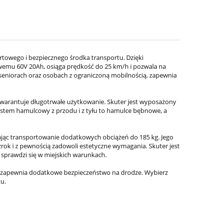
rtowego i bezpiecznego środka transportu. Dzięki
mu 60V 20Ah, osiąga prędkość do 25 km/h i pozwala na
seniorach oraz osobach z ograniczoną mobilnością, zapewnia
co gwarantuje długotrwałe użytkowanie. Skuter jest wyposażony
ystem hamulcowy z przodu i z tyłu to hamulce bębnowe, a
iając transportowanie dodatkowych obciążeń do 185 kg. Jego
rok i z pewnością zadowoli estetyczne wymagania. Skuter jest
sprawdzi się w miejskich warunkach.
o zapewnia dodatkowe bezpieczeństwo na drodze. Wybierz
u.