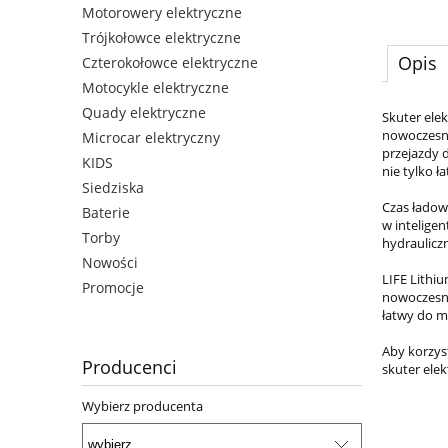
Motorowery elektryczne
Trójkołowce elektryczne
Opis
Czterokołowce elektryczne
Motocykle elektryczne
Quady elektryczne
Skuter ele
nowoczesne
Microcar elektryczny
przejazdy 
KIDS
nie tylko ł
Siedziska
Czas ładowa
Baterie
w intelige
Torby
hydraulicz
Nowości
LIFE Lithi
Promocje
nowoczesna
łatwy do m
Aby korzys
Producenci
skuter ele
Wybierz producenta