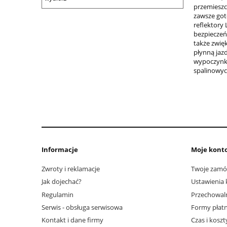
przemieszc
zawsze got
reflektory
bezpieczeń
także zwię
płynną jaz
wypoczynko
spalinowych
Informacje
Moje kont
Zwroty i reklamacje
Twoje zamó
Jak dojechać?
Ustawienia 
Regulamin
Przechowal
Serwis - obsługa serwisowa
Formy płatn
Kontakt i dane firmy
Czas i kosz