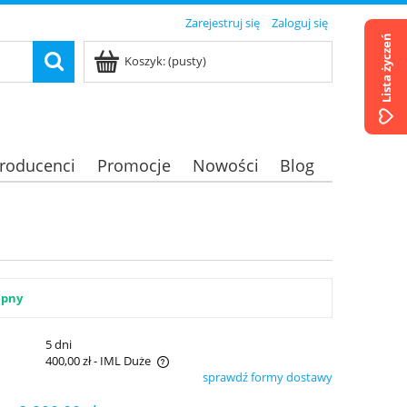
Zarejestruj się
Zaloguj się
Lista życzeń
Koszyk:
(pusty)
roducenci
Promocje
Nowości
Blog
ępny
:
5 dni
400,00 zł
- IML Duże
sprawdź formy dostawy
era ewentualnych kosztów