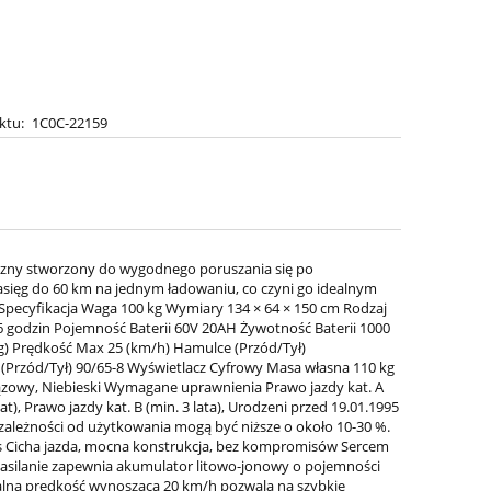
ktu:
1C0C-22159
yczny stworzony do wygodnego poruszania się po
sięg do 60 km na jednym ładowaniu, co czyni go idealnym
Specyfikacja Waga 100 kg Wymiary 134 × 64 × 150 cm Rodzaj
-6 godzin Pojemność Baterii 60V 20AH Żywotność Baterii 1000
g) Prędkość Max 25 (km/h) Hamulce (Przód/Tył)
Przód/Tył) 90/65-8 Wyświetlacz Cyfrowy Masa własna 110 kg
ązowy, Niebieski Wymagane uprawnienia Prawo jazdy kat. A
lat), Prawo jazdy kat. B (min. 3 lata), Urodzeni przed 19.01.1995
zależności od użytkowania mogą być niższe o około 10-30 %.
is Cicha jazda, mocna konstrukcja, bez kompromisów Sercem
 Zasilanie zapewnia akumulator litowo-jonowy o pojemności
alna prędkość wynosząca 20 km/h pozwala na szybkie