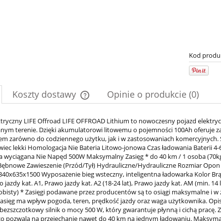
Kod produ
Koszty dostawy
Opinie o produkcie (0)
Cena nie zawiera ewentualnych kosztów
ktryczny LIFE Offroad LIFE OFFROAD Lithium to nowoczesny pojazd elektr
nym terenie. Dzięki akumulatorowi litowemu o pojemności 100Ah oferuje za
płatności
em zarówno do codziennego użytku, jak i w zastosowaniach komercyjnych. 
wiec lekki Homologacja Nie Bateria Litowo-jonowa Czas ładowania Baterii 4
ria wyciągana Nie Napęd 500W Maksymalny Zasięg * do 40 km / 1 osoba (70k
bnowe Zawieszenie (Przód/Tył) Hydrauliczne/Hydrauliczne Rozmiar Opon (
40x635x1500 Wyposażenie bieg wsteczny, inteligentna ładowarka Kolor Br
o jazdy kat. A1, Prawo jazdy kat. A2 (18-24 lat), Prawo jazdy kat. AM (min. 14 
bisty) * Zasięgi podawane przez producentów są to osiągi maksymalne i w 
zasięg ma wpływ pogoda, teren, prędkość jazdy oraz waga użytkownika. Op
 bezszczotkowy silnik o mocy 500 W, który gwarantuje płynną i cichą pracę.
co pozwala na przejechanie nawet do 40 km na jednym ładowaniu. Maksym