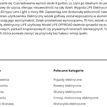
zanie się. Czas ładowania wynosi około 8 godzin, co czyni go idealnym do 
owy do użycia, oferując niezawodność na cały dzień. Wygoda LIFE Elektr
 LED typu Lens Light o mocy 8W. Zapewniają one doskonałą widoczność nawe
stwo użytkownika. Elektryczny wózek golfowy został wyposażony w aluminio
kszają jego wytrzymałość. Dzięki prześwitowi wynoszącemu 70 mm, wózek r
dę. elektryczny LIFE użytkowy Model LIFE OFFROAD świetnie sprawdzi się w
wych, parkach krajobrazowych czy prywatnych terenach rekreacyjnych. To
, która pozwala cieszyć się przyrodą bez hałasu i emisji spalin.
o
Polecane kategorie
wienia
Pojazdy elektryczne
konta
Rowery elektryczne
nia
Skutery elektryczne
ości
Crossy, motocrossy elektryczne
ty dostawy
Motocykle elektryczne