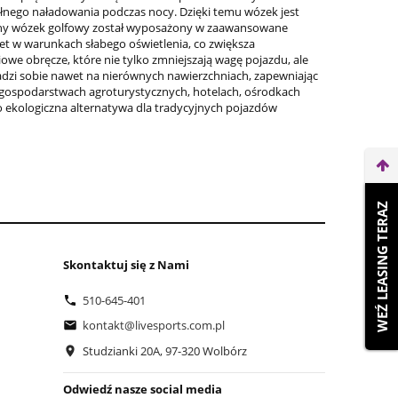
pełnego naładowania podczas nocy. Dzięki temu wózek jest
yczny wózek golfowy został wyposażony w zaawansowane
t w warunkach słabego oświetlenia, co zwiększa
we obręcze, które nie tylko zmniejszają wagę pojazdu, ale
adzi sobie nawet na nierównych nawierzchniach, zapewniając
 gospodarstwach agroturystycznych, hotelach, ośrodkach
 ekologiczna alternatywa dla tradycyjnych pojazdów
WEŹ LEASING TERAZ
Skontaktuj się z Nami
510-645-401
kontakt@livesports.com.pl
Studzianki 20A, 97-320 Wolbórz
Odwiedź nasze social media