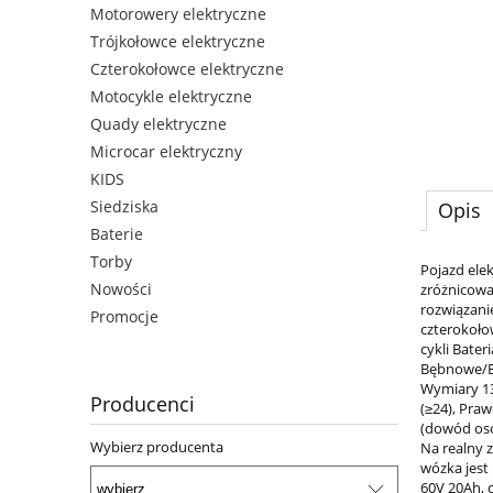
Motorowery elektryczne
Trójkołowce elektryczne
Czterokołowce elektryczne
Motocykle elektryczne
Quady elektryczne
Microcar elektryczny
KIDS
Siedziska
Opis
Baterie
Torby
Pojazd ele
Nowości
zróżnicowa
rozwiązani
Promocje
czterokoło
cykli Bate
Bębnowe/Bę
Wymiary 13
Producenci
(≥24), Praw
(dowód oso
Wybierz producenta
Na realny 
wózka jest
60V 20Ah, 