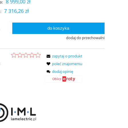
8 999,00 zł
o:
7 316,26 zł
:
do koszyka
.
dodaj do przechowalni
zapytaj o produkt
:
poleć znajomemu
dodaj opinię