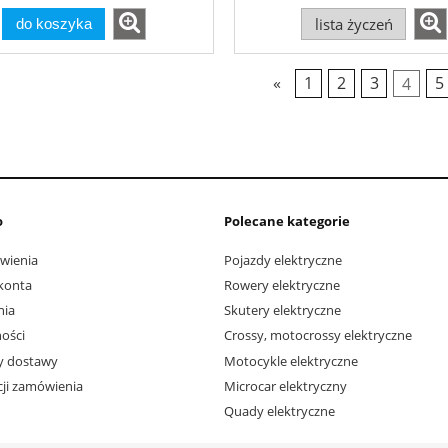
lista życzeń
do koszyka
«
1
2
3
4
5
o
Polecane kategorie
wienia
Pojazdy elektryczne
konta
Rowery elektryczne
nia
Skutery elektryczne
ości
Crossy, motocrossy elektryczne
ty dostawy
Motocykle elektryczne
acji zamówienia
Microcar elektryczny
Quady elektryczne