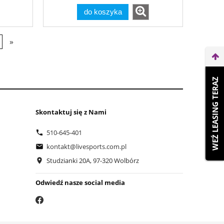
do koszyka
»
WEŹ LEASING TERAZ
Skontaktuj się z Nami
510-645-401
kontakt@livesports.com.pl
Studzianki 20A, 97-320 Wolbórz
Odwiedź nasze social media