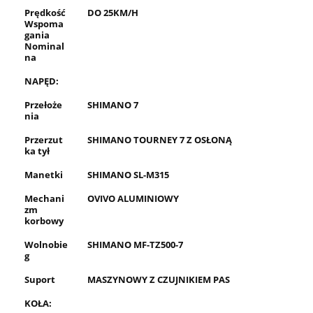
Prędkość
DO 25KM/H
Wspoma
gania
Nominal
na
NAPĘD:
Przełoże
SHIMANO 7
nia
Przerzut
SHIMANO TOURNEY 7 Z OSŁONĄ
ka tył
Manetki
SHIMANO SL-M315
Mechani
OVIVO ALUMINIOWY
zm
korbowy
Wolnobie
SHIMANO MF-TZ500-7
g
Suport
MASZYNOWY Z CZUJNIKIEM PAS
KOŁA: