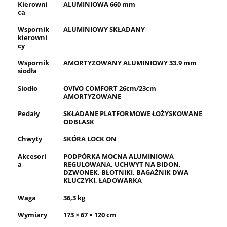
Kierowni
ALUMINIOWA 660 mm
ca
Wspornik
ALUMINIOWY SKŁADANY
kierowni
cy
Wspornik
AMORTYZOWANY ALUMINIOWY 33.9 mm
siodła
Siodło
OVIVO COMFORT 26cm/23cm
AMORTYZOWANE
Pedały
SKŁADANE PLATFORMOWE ŁOŻYSKOWANE
ODBLASK
Chwyty
SKÓRA LOCK ON
Akcesori
PODPÓRKA MOCNA ALUMINIOWA
a
REGULOWANA, UCHWYT NA BIDON,
DZWONEK, BŁOTNIKI, BAGAŻNIK DWA
KLUCZYKI, ŁADOWARKA
Waga
36,3 kg
Wymiary
173 × 67 × 120 cm