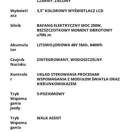
CZARNY, ZIELONY
Wyświetl
3,5″ KOLOROWY WYŚWIETLACZ LCD
acz
Silnik
BAFANG ELEKTRYCZNY MOC 250W,
BEZSZCZOTKOWY MOMENT OBROTOWY
≥70N.m
Akumula
LITOWO-JONOWA 48V 18Ah, 846Wh
tor
Czujnik
ZINTEGROWANY, WODOSZCZELNY
Nacisku
Kontrole
UKŁAD STEROWANIA PROCESAMI
r
WSPOMAGANIA Z MODUŁEM ŚWIATŁA ORAZ
KIERUNKOWSKAZEM
Tryb
5-POZIOMOWY
Wspoma
gania
Jazdy
Tryb
WALK ASSIST
Wspoma
gania