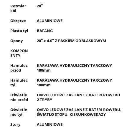
Rozmiar
20″
kół
Obręcze
ALUMINIOWE
Piasta tył
BAFANG
Opony
20″ x 4.0″ Z PASKIEM ODBLASKOWYM
KOMPON
ENTY:
Hamulec
KARASAWA HYDRAULICZNY TARCZOWY
przód
180mm
Hamulec
KARASAWA HYDRAULICZNY TARCZOWY
tył
180mm
Oświetle
OVIVO LEDOWE ZASILANE Z BATERI ROWERU
nie przód
2 TRYBY
Oświetle
OVIVO LEDOWE ZASILANE Z BATERI ROWERU,
nie tył
ŚWIATŁO STOPU, KIERUNKOWSKAZY
Stery
ALUMINIOWE