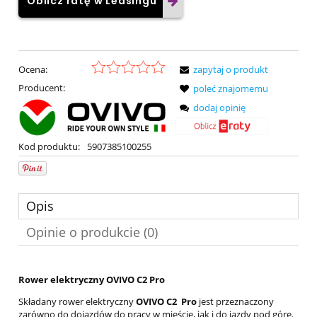
Oblicz ratę w Leasingu
Ocena:
zapytaj o produkt
Producent:
poleć znajomemu
dodaj opinię
Kod produktu:
5907385100255
Opis
Opinie o produkcie (0)
Rower elektryczny OVIVO C2 Pro
Składany rower elektryczny
OVIVO C2
Pro
jest przeznaczony
zarówno do dojazdów do pracy w mieście, jak i do jazdy pod górę.