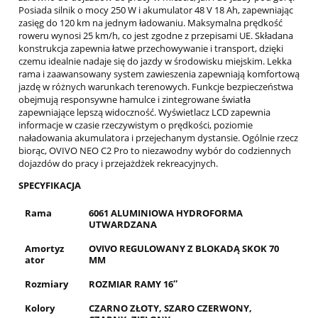
Posiada silnik o mocy 250 W i akumulator 48 V 18 Ah, zapewniając
zasięg do 120 km na jednym ładowaniu. Maksymalna prędkość
roweru wynosi 25 km/h, co jest zgodne z przepisami UE. Składana
konstrukcja zapewnia łatwe przechowywanie i transport, dzięki
czemu idealnie nadaje się do jazdy w środowisku miejskim. Lekka
rama i zaawansowany system zawieszenia zapewniają komfortową
jazdę w różnych warunkach terenowych. Funkcje bezpieczeństwa
obejmują responsywne hamulce i zintegrowane światła
zapewniające lepszą widoczność. Wyświetlacz LCD zapewnia
informacje w czasie rzeczywistym o prędkości, poziomie
naładowania akumulatora i przejechanym dystansie. Ogólnie rzecz
biorąc, OVIVO NEO C2 Pro to niezawodny wybór do codziennych
dojazdów do pracy i przejażdżek rekreacyjnych.
SPECYFIKACJA
Rama
6061 ALUMINIOWA HYDROFORMA
UTWARDZANA
Amortyz
OVIVO REGULOWANY Z BLOKADĄ SKOK 70
ator
MM
Rozmiary
ROZMIAR RAMY 16″
Kolory
CZARNO ZŁOTY, SZARO CZERWONY,