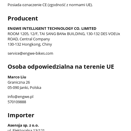
Posiada oznaczenie CE (zgodność z normami UE).
Producent
ENGWE INTELLIGENT TECHNOLOGY CO. LIMITED
ROOM 1205, 12/F, TAI SANG BANк BUILDING, 130-132 DES VOEUх
ROAD, Central Company
130-132 Hongkong, Chiny
service@engwe-bikes.com
Osoba odpowiedzialna na terenie UE
Marco Liu
Graniczna 26
05-090 Janki, Polska
info@engwe.pl
570109888
Importer
Asensja sp. z o.o.
ul. Elektoralna 13/121