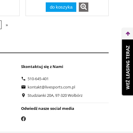
do koszyka
»
WEŹ LEASING TERAZ
Skontaktuj się z Nami
510-645-401
kontakt@livesports.com.pl
Studzianki 20A, 97-320 Wolbórz
Odwiedź nasze social media