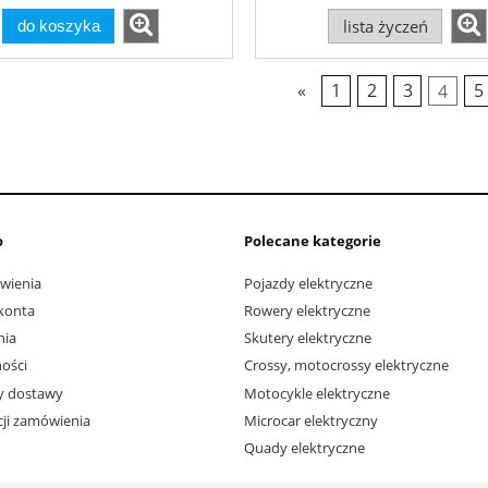
lista życzeń
do koszyka
«
1
2
3
4
5
o
Polecane kategorie
wienia
Pojazdy elektryczne
konta
Rowery elektryczne
nia
Skutery elektryczne
ości
Crossy, motocrossy elektryczne
ty dostawy
Motocykle elektryczne
acji zamówienia
Microcar elektryczny
Quady elektryczne