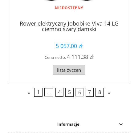
NIEDOSTĘPNY
Rower elektryczny Jobobike Viva 14 LG
ciemno szary damski
5 057,00 zł
4 111,38 zł
Cena netto:
lista życzeń
«
1
...
4
5
6
7
8
»
Informacje