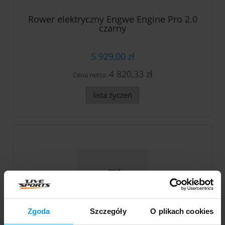
Rower elektryczny Engwe Engine Pro 2.0
czarny
5 929,00 zł
4 820,33 zł
Cena netto:
lista życzeń
Zgoda
Szczegóły
O plikach cookies