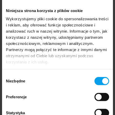
NIEDOSTĘPNY
Niniejsza strona korzysta z plików cookie
Wykorzystujemy pliki cookie do spersonalizowania treści
Rower elektryczny Engwe Engine Pro 2.0
i reklam, aby oferować funkcje społecznościowe i
niebieski
analizować ruch w naszej witrynie. Informacje o tym, jak
korzystasz z naszej witryny, udostępniamy partnerom
5 929,00 zł
społecznościowym, reklamowym i analitycznym.
4 820,33 zł
Partnerzy mogą połączyć te informacje z innymi danymi
Cena netto:
otrzymanymi od Ciebie lub uzyskanymi podczas
lista życzeń
korzystania z ich usług.
Wybór
Niezbędne
zgody
Preferencje
Statystyka