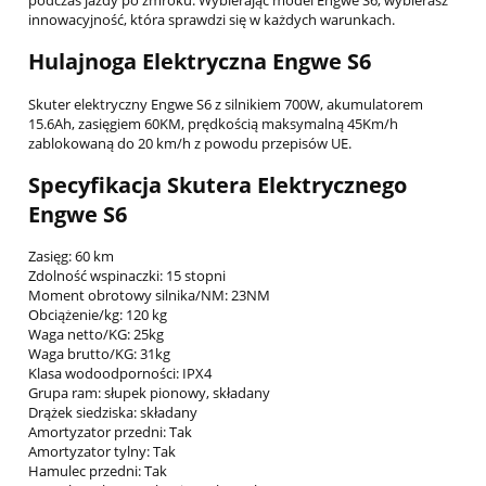
podczas jazdy po zmroku. Wybierając model Engwe S6, wybierasz
innowacyjność, która sprawdzi się w każdych warunkach.
Hulajnoga Elektryczna Engwe S6
Skuter elektryczny Engwe S6 z silnikiem 700W, akumulatorem
15.6Ah, zasięgiem 60KM, prędkością maksymalną 45Km/h
zablokowaną do 20 km/h z powodu przepisów UE.
Specyfikacja Skutera Elektrycznego
Engwe S6
Zasięg: 60 km
Zdolność wspinaczki: 15 stopni
Moment obrotowy silnika/NM: 23NM
Obciążenie/kg: 120 kg
Waga netto/KG: 25kg
Waga brutto/KG: 31kg
Klasa wodoodporności: IPX4
Grupa ram: słupek pionowy, składany
Drążek siedziska: składany
Amortyzator przedni: Tak
Amortyzator tylny: Tak
Hamulec przedni: Tak