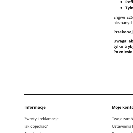
Ref
Tyl
Engwe E26 
nieznanych
Przekonaj 
Uwaga: ab
tylko try
Po zniesi
Informacje
Moje kont
Zwroty i reklamacje
Twoje zamó
Jak dojechać?
Ustawienia 