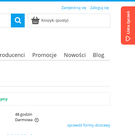
Zarejestruj się
Zaloguj się
Lista życzeń
Koszyk:
(pusty)
roducenci
Promocje
Nowości
Blog
ępny
:
48 godzin
Darmowa
sprawdź formy dostawy
ualnych kosztów