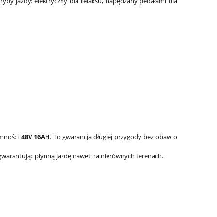
yby jazdy: elektryczny dla relaksu, napędzany pedałami dla
emności
48V 16AH
. To gwarancja długiej przygody bez obaw o
, gwarantując płynną jazdę nawet na nierównych terenach.