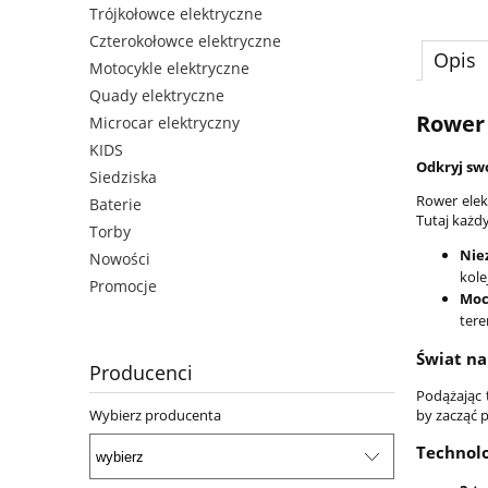
Trójkołowce elektryczne
Czterokołowce elektryczne
Opis
Motocykle elektryczne
Quady elektryczne
Rower 
Microcar elektryczny
KIDS
Odkryj sw
Siedziska
Rower ele
Baterie
Tutaj każd
Torby
Nie
Nowości
kol
Promocje
Mo
tere
Świat n
Producenci
Podążając 
by zacząć 
Wybierz producenta
Technolo