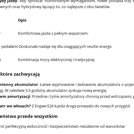
yby jazdy
: Aby sprostać różnorodnym wymaganiom, rower posiada trzy tr
wnych oraz hybrydowy łączący to, co najlepsze z obu światów.
Opis
y
Komfortowa jazda z pełnym wsparciem.
 pedałami
Doskonale nadaje się dla osiągających resztki energii.
y
Kombinacja mocy elektrycznej i tradycyjnej.
 które zachwycają
ienny akumulator
: Łatwe wyjmowanie i ładowanie akumulatora o poj
ęg. W zaledwie 5,5 godziny akumulator zyskuje nową energię.
tem amortyzacji
: Przednie i tylne amortyzatory chronią przed wstrząsami
iatr we włosach?
Z Engwe E26 każda droga prowadzi do nowych przygód.
zeństwo przede wszystkim
ić perfekcyjną widoczność i bezpieczeństwo niezależnie od warunków: