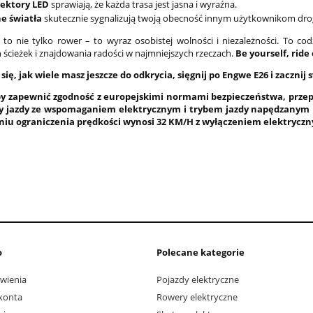
lektory LED
sprawiają, że każda trasa jest jasna i wyraźna.
ne światła
skutecznie sygnalizują twoją obecność innym użytkownikom drog
to nie tylko rower – to wyraz osobistej wolności i niezależności. To co
 ścieżek i znajdowania radości w najmniejszych rzeczach.
Be yourself, ride 
się, jak wiele masz jeszcze do odkrycia, sięgnij po Engwe E26 i zacznij s
y zapewnić zgodność z europejskimi normami bezpieczeństwa, przep
by jazdy ze wspomaganiem elektrycznym i trybem jazdy napędzanym 
eniu ograniczenia prędkości wynosi 32 KM/H z wyłączeniem elektryc
o
Polecane kategorie
wienia
Pojazdy elektryczne
konta
Rowery elektryczne