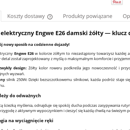
Koszty dostawy
Produkty powiązane
Op
Cena nie zawiera ewentualnych kosztów
elektryczny Engwe E26 damski żółty — klucz 
płatności
ój nowy sposób na codzienne dojazdy!
ktryczny
Engwe E26
w kolorze żółtym to niezastąpiony towarzysz każdej akt
y detal został zaprojektowany z myślą o maksymalnym komforcie i przyjemno
zwykły design:
Żółty kolor roweru podkreśla jego nowoczesność i przyci
ejnych wyzwań.
cny
silnik 250W
:
Dzięki bezszczotkowemu silnikowi, każda podróż staje się
nu.
ależy do odważnych
tą ścieżką myślenia, odnajduje się spokój ducha podczas zasypywania ruty
przygodę z aktywnym wypoczynkiem i cieszyć się każdą chwilą na świeżym p
gia na wyciągnięcie ręki