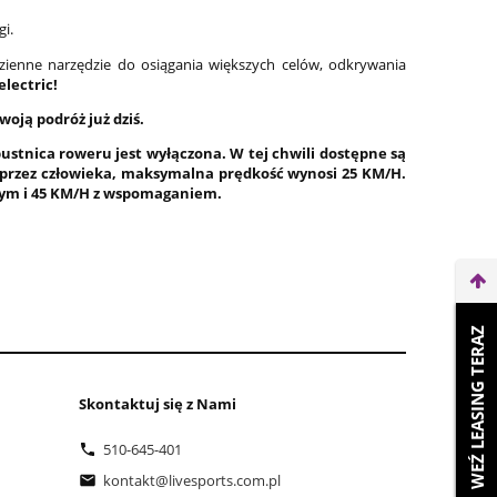
i.
dzienne narzędzie do osiągania większych celów, odkrywania
electric!
woją podróż już dziś.
ustnica roweru jest wyłączona.
W tej chwili dostępne są
przez człowieka, maksymalna prędkość wynosi 25 KM/H.
znym i 45 KM/H z wspomaganiem.
WEŹ LEASING TERAZ
Skontaktuj się z Nami
510-645-401
kontakt@livesports.com.pl