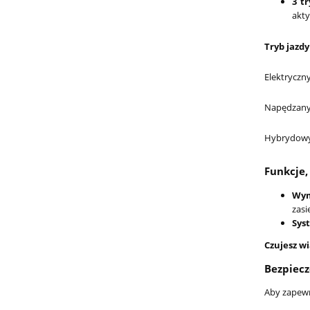
3 tr
akty
Tryb jazdy
Elektryczn
Napędzany
Hybrydow
Funkcje,
Wym
zasi
Sys
Czujesz w
Bezpiec
Aby zapewn