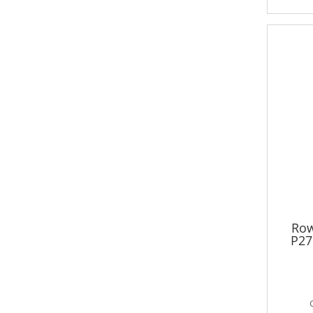
Row
P27