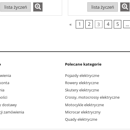
lista życzeń
lista życzeń
«
1
2
3
4
5
...
o
Polecane kategorie
wienia
Pojazdy elektryczne
konta
Rowery elektryczne
nia
Skutery elektryczne
ości
Crossy, motocrossy elektryczne
ty dostawy
Motocykle elektryczne
acji zamówienia
Microcar elektryczny
Quady elektryczne