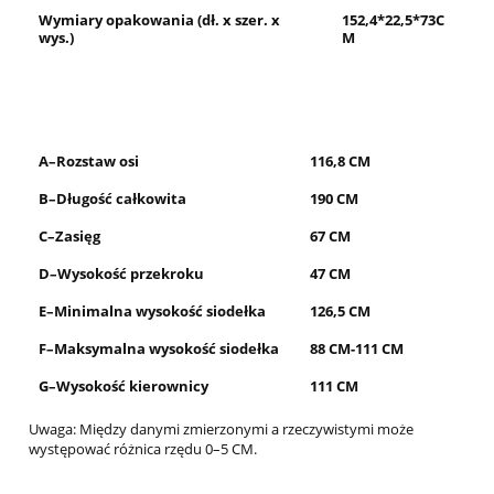
Wymiary opakowania (dł. x szer. x
152,4*22,5*73C
wys.)
M
A–Rozstaw osi
116,8 CM
B–Długość całkowita
190 CM
C–Zasięg
67 CM
D–Wysokość przekroku
47 CM
E–Minimalna wysokość siodełka
126,5 CM
F–Maksymalna wysokość siodełka
88 CM-111 CM
G–Wysokość kierownicy
111 CM
Uwaga: Między danymi zmierzonymi a rzeczywistymi może
występować różnica rzędu 0–5 CM.