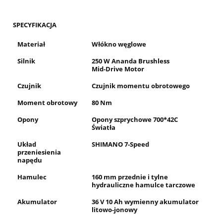
SPECYFIKACJA
Materiał
Włókno węglowe
Silnik
250 W Ananda Brushless
Mid-Drive Motor
Czujnik
Czujnik momentu obrotowego
Moment obrotowy
80 Nm
Opony
Opony szprychowe 700*42C
Światła
Układ
SHIMANO 7-Speed
przeniesienia
napędu
Hamulec
160 mm przednie i tylne
hydrauliczne hamulce tarczowe
Akumulator
36 V 10 Ah wymienny akumulator
litowo-jonowy