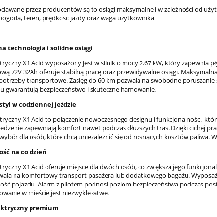
podawane przez producentów są to osiągi maksymalne i w zależności od użyt
ogoda, teren, prędkość jazdy oraz waga użytkownika.
 technologia i solidne osiągi
ktryczny X1 Acid wyposażony jest w silnik o mocy 2.67 kW, który zapewnia p
lową 72V 32Ah oferuje stabilną pracę oraz przewidywalne osiągi. Maksymalna 
potrzeby transportowe. Zasięg do 60 km pozwala na swobodne poruszanie 
yłu gwarantują bezpieczeństwo i skuteczne hamowanie.
styl w codziennej jeździe
ktryczny X1 Acid to połączenie nowoczesnego designu i funkcjonalności, któ
dzenie zapewniają komfort nawet podczas dłuższych tras. Dzięki cichej prac
wybór dla osób, które chcą uniezależnić się od rosnących kosztów paliwa. W
ość na co dzień
ktryczny X1 Acid oferuje miejsce dla dwóch osób, co zwiększa jego funkc
wala na komfortowy transport pasażera lub dodatkowego bagażu. Wyposaże
ść pojazdu. Alarm z pilotem podnosi poziom bezpieczeństwa podczas post
wanie w mieście jest niezwykle łatwe.
ektryczny premium