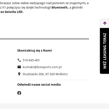
obrażasz sobie siebie siedzącego nad jeziorem ze znajomymi, a
X1 połączysz się dzięki technologii
bluetooth,
a głośniki
z światła LED.
WEŹ LEASING TERAZ
Skontaktuj się z Nami
510-645-401
kontakt@livesports.com.pl
Studzianki 20A, 97-320 Wolbórz
Odwiedź nasze social media