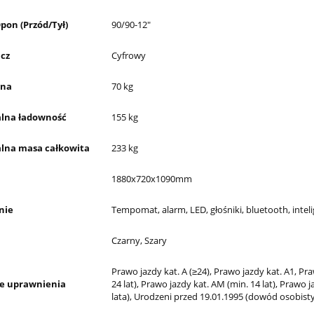
pon (Przód/Tył)
90/90-12"
cz
Cyfrowy
sna
70 kg
lna ładowność
155 kg
lna masa całkowita
233 kg
1880x720x1090mm
nie
Tempomat, alarm, LED, głośniki, bluetooth, intel
Czarny, Szary
Prawo jazdy kat. A (≥24), Prawo jazdy kat. A1, Pra
 uprawnienia
24 lat), Prawo jazdy kat. AM (min. 14 lat), Prawo j
lata), Urodzeni przed 19.01.1995 (dowód osobisty