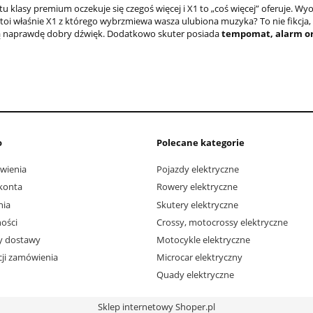
u klasy premium oczekuje się czegoś więcej i X1 to „coś więcej” oferuje. Wy
oi właśnie X1 z którego wybrzmiewa wasza ulubiona muzyka? To nie fikcja, z 
 naprawdę dobry dźwięk. Dodatkowo skuter posiada
tempomat, alarm ora
o
Polecane kategorie
wienia
Pojazdy elektryczne
konta
Rowery elektryczne
nia
Skutery elektryczne
ości
Crossy, motocrossy elektryczne
ty dostawy
Motocykle elektryczne
acji zamówienia
Microcar elektryczny
Quady elektryczne
Sklep internetowy Shoper.pl