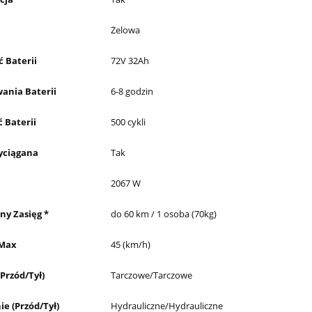
Żelowa
 Baterii
72V 32Ah
wania Baterii
6-8 godzin
 Baterii
500 cykli
yciągana
Tak
2067 W
y Zasięg *
do 60 km / 1 osoba (70kg)
 Max
45 (km/h)
Przód/Tył)
Tarczowe/Tarczowe
e (Przód/Tył)
Hydrauliczne/Hydrauliczne