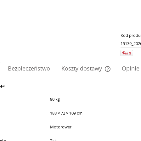
Kod produ
15139_202
Bezpieczeństwo
Koszty dostawy
Opinie 
Cena nie zawier
cja
płatności
80 kg
188 × 72 × 109 cm
Motorower
cja
Tak