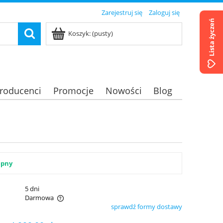
Zarejestruj się
Zaloguj się
Lista życzeń
Koszyk:
(pusty)
roducenci
Promocje
Nowości
Blog
ępny
:
5 dni
Darmowa
sprawdź formy dostawy
ualnych kosztów