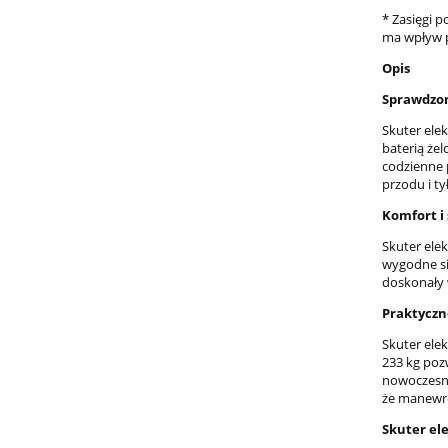
* Zasięgi 
ma wpływ p
Opis
Sprawdzona
Skuter ele
baterią że
codzienne 
przodu i t
Komfort i 
Skuter ele
wygodne sie
doskonały 
Praktyczn
Skuter ele
233 kg poz
nowoczesno
że manewro
Skuter el