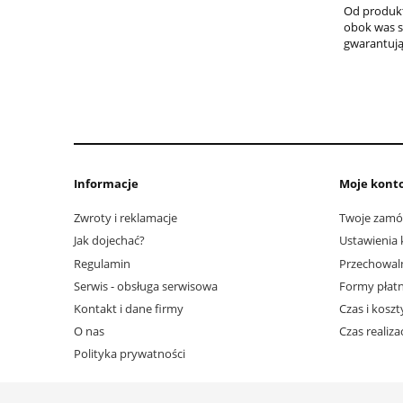
Od produkt
obok was st
gwarantują
Informacje
Moje kont
Zwroty i reklamacje
Twoje zamó
Jak dojechać?
Ustawienia 
Regulamin
Przechowal
Serwis - obsługa serwisowa
Formy płatn
Kontakt i dane firmy
Czas i kosz
O nas
Czas realiz
Polityka prywatności