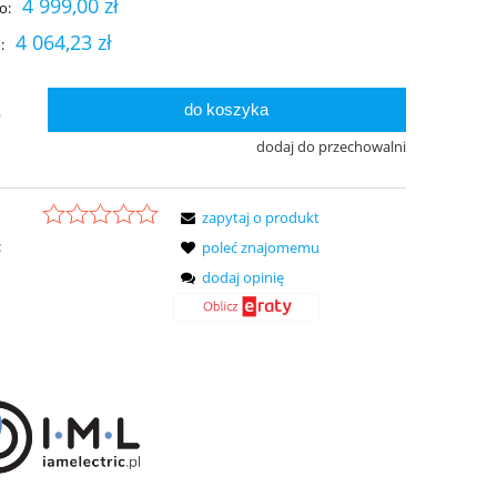
4 999,00 zł
o:
4 064,23 zł
:
do koszyka
.
dodaj do przechowalni
zapytaj o produkt
:
poleć znajomemu
dodaj opinię