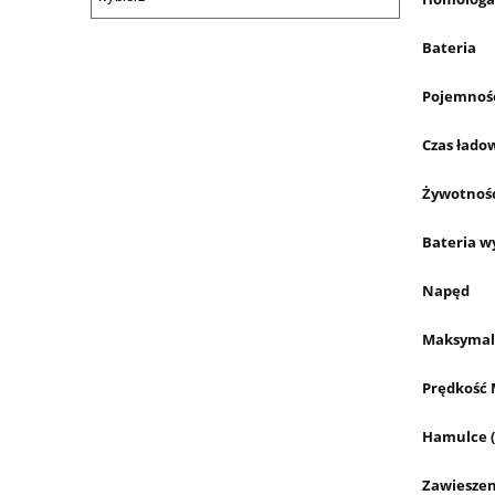
Bateria
Pojemność
Czas łado
Żywotność
Bateria w
Napęd
Maksymaln
Prędkość
Hamulce (
Zawieszeni