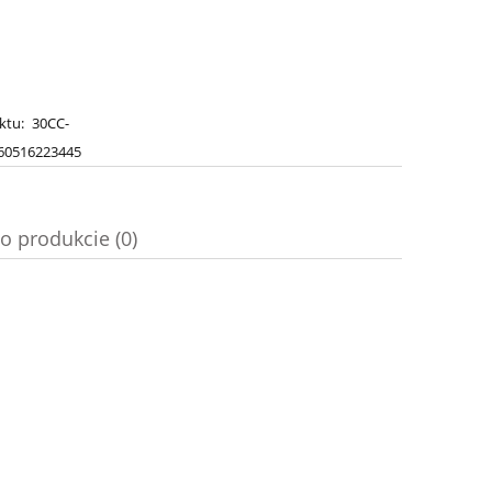
ktu:
30CC-
60516223445
o produkcie (0)
a ewentualnych kosztów