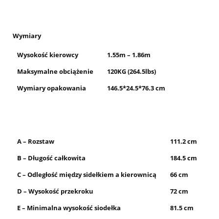
Wymiary
Wysokość kierowcy
1.55m – 1.86m
Maksymalne obciążenie
120KG (264.5lbs)
Wymiary opakowania
146.5*24.5*76.3 cm
A – Rozstaw
111.2 cm
B – Długość całkowita
184.5 cm
C – Odległość między sidełkiem a kierownicą
66 cm
D – Wysokość przekroku
72 cm
E – Minimalna wysokość siodełka
81.5 cm