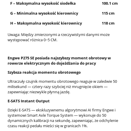
F – Maksymalna wysokość siodełka
100.1 cm
G – Minimalna wysokość kierownicy
115 cm
H – Maksymalna wysokość kierownicy
118 cm
Uwaga: Między zmierzonymi a rzeczywistymi danymi może
występować różnica 0~5 CM.
Engwe P275 SE posiada najszybszy moment obrotowy w
rowerze elektrycznym do dojeżdżania do pracy
Szybsza reakcja momentu obrotowego
Ultraczuły czujnik momentu obrotowego reaguje w zaledwie 50
milisekund — cztery razy szybciej niż mrugnięcie okiem —
zapewniając niezwykle płynną jazdę.
E-SATS Instant Output
Dzięki E-SATS — ekskluzywnemu algorytmowi AI firmy Engwe i
systemowi Smart Axle Torque System — wykonuje do 50
dynamicznych kalibracji na sekundę, zapewniając, że odchylenie
czasu reakcji pedału mieści się w granicach 1%.