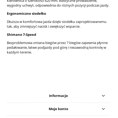
Kierownica o szerokości 620 mm, elastyczne prowadzenie,
wygodny uchwyt, odpowiednia do różnych pozycji podczas jazdy.
Ergonomiczne siodełko
Dłuższa w komfortowa jazda dzięki siodełku zaprojektowanemu
tak, aby zmniejszyć nacisk i zwiększyć wsparcie.
Shimano 7-Speed
Bezproblemowa zmiana biegów przez 7 biegów zapewnia płynne
pedałowanie, łatwe podjazdy pod górę i niezawodną kontrolę w
każdym terenie.
Informacje
Moje konto