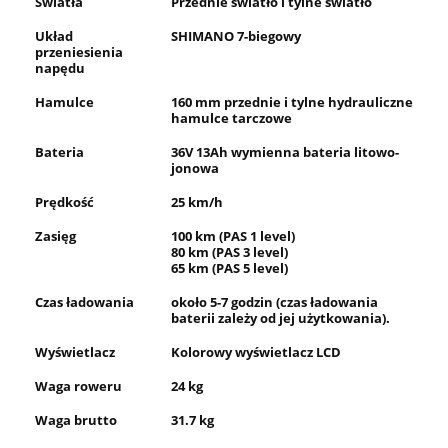
Światła
Przednie światło i tylne światło
Układ
SHIMANO 7-biegowy
przeniesienia
napędu
Hamulce
160 mm przednie i tylne hydrauliczne
hamulce tarczowe
Bateria
36V 13Ah wymienna bateria litowo-
jonowa
Prędkość
25 km/h
Zasięg
100 km (PAS 1 level)
80 km (PAS 3 level)
65 km (PAS 5 level)
Czas ładowania
około 5-7 godzin (czas ładowania
baterii zależy od jej użytkowania).
Wyświetlacz
Kolorowy wyświetlacz LCD
Waga roweru
24 kg
Waga brutto
31.7 kg