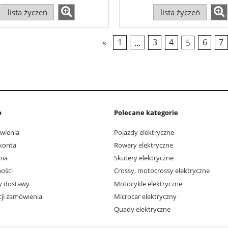
lista życzeń
lista życzeń
«
1
...
3
4
5
6
7
o
Polecane kategorie
wienia
Pojazdy elektryczne
konta
Rowery elektryczne
nia
Skutery elektryczne
ości
Crossy, motocrossy elektryczne
ty dostawy
Motocykle elektryczne
acji zamówienia
Microcar elektryczny
Quady elektryczne