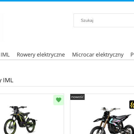
 IML
Rowery elektryczne
Microcar elektryczny
P
y IML
nowość