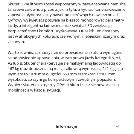
Skuter OPAI lithium został wyposażony w zaawansowane hamulce
tarczowe zarówno z przodu, jak i z tyłu, a hydrauliczne zawieszenie
zapewnia płynność jazdy nawet po nierównych nawierzchniach.
Cyfrowy wyświetlacz pozwala na bieżąco monitorować parametry
jazdy, a inteligentna ładowarka oraz światła LED zwiększają
bezpieczeństwo i komfort użytkowania. OPAI lithium dostępny
jest w atrakcyjnych kolorach: czerwonym, niebieskim, szarym oraz
zielonym.
Warto również zaznaczyć, że do prowadzenia skutera wymagane
są odpowiednie uprawnienia, w tym prawo jazdy kategorii A, A1,
A2 lub B. Skuter charakteryzuje się maksymalną ładownością do
167 kg oraz dopuszczalną masą całkowitą wynoszącą 242 kg. Jego
wymiary to 1870 mm długości, 660 mm szerokości i 1100 mm
wysokości, co czyni go kompaktowym i zwrotnym pojazdem.
Wybierz skuter elektryczny OPAI lithium i ciesz się nowoczesną
mobilnością w każdej sytuacji.
Informacje