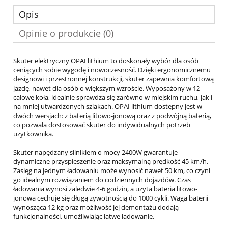
Opis
Opinie o produkcie (0)
Skuter elektryczny OPAI lithium to doskonały wybór dla osób
ceniących sobie wygodę i nowoczesność. Dzięki ergonomicznemu
designowi i przestronnej konstrukcji, skuter zapewnia komfortową
jazdę, nawet dla osób o większym wzroście. Wyposażony w 12-
calowe koła, idealnie sprawdza się zarówno w miejskim ruchu, jak i
na mniej utwardzonych szlakach. OPAI lithium dostępny jest w
dwóch wersjach: z baterią litowo-jonową oraz z podwójną baterią,
co pozwala dostosować skuter do indywidualnych potrzeb
użytkownika.
Skuter napędzany silnikiem o mocy 2400W gwarantuje
dynamiczne przyspieszenie oraz maksymalną prędkość 45 km/h.
Zasięg na jednym ładowaniu może wynosić nawet 50 km, co czyni
go idealnym rozwiązaniem do codziennych dojazdów. Czas
ładowania wynosi zaledwie 4-6 godzin, a użyta bateria litowo-
jonowa cechuje się długą żywotnością do 1000 cykli. Waga baterii
wynosząca 12 kg oraz możliwość jej demontażu dodają
funkcjonalności, umożliwiając łatwe ładowanie.