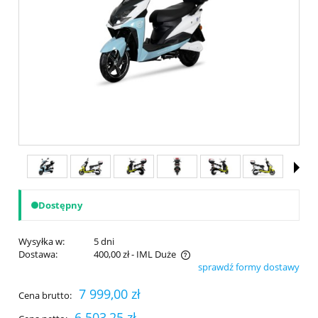
Dostępny
Wysyłka w:
5 dni
Dostawa:
400,00 zł
- IML Duże
sprawdź formy dostawy
Cena nie zawiera ewentualnych kosztów płatności
7 999,00 zł
Cena brutto:
6 503,25 zł