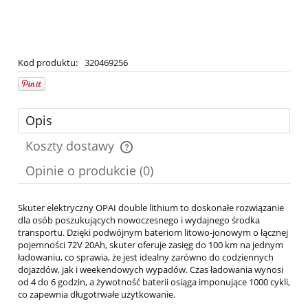
Kod produktu:
320469256
Opis
Koszty dostawy
Cena nie zawiera ewentualnych kosztów płatności
Opinie o produkcie (0)
Skuter elektryczny OPAI double lithium to doskonałe rozwiązanie
dla osób poszukujących nowoczesnego i wydajnego środka
transportu. Dzięki podwójnym bateriom litowo-jonowym o łącznej
pojemności 72V 20Ah, skuter oferuje zasięg do 100 km na jednym
ładowaniu, co sprawia, że jest idealny zarówno do codziennych
dojazdów, jak i weekendowych wypadów. Czas ładowania wynosi
od 4 do 6 godzin, a żywotność baterii osiąga imponujące 1000 cykli,
co zapewnia długotrwałe użytkowanie.