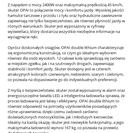
Z napędem o mocy 2400W oraz maksymalną prędkością 45 km/h,
skuter OPAI to połączenie mocy i komfortu jazdy. Wysokiej jakości
hamulce tarczowe z przodu i z tyłu oraz hydrauliczne zawieszenie
zapewniają nie tylko bezpieczeństwo, ale również płynność jazdy w
różnych warunkach. Skuter jest wyposażony w cyfrowy
wyświetlacz, który dostarcza wszystkie niezbędne informacje na
wyciągnięcie ręki.
Oprócz doskonałych osiągów, OPAI double lithium charakteryzuje
się ergonomiczną konstrukcją, co czyni go idealnym wyborem
również dla osób wysokich. 12-calowe koła sprawdzają się zarówno
w miejskim zgiełku, jak i na szutrowych drogach, zapewniając
stabilność i komfort jazdy. Skuter dostępny jest w czterech
atrakcyjnych kolorach: czerwonym, niebieskim, szarym i zielonym,
co pozwala na dopasowanie go do indywidualnych preferencji.
Z myślą o bezpieczeństwie, skuter został wyposażony w alarm oraz
energooszczędne światła LED, a inteligentna ładowarka sprawia, że
proces ładowania jest łatwy i efektywny. OPAI double lithium to
również odpowiedź na potrzeby użytkowników posiadających
różne uprawnienia, dzięki czemu zadowoli zarówno
doświadczonych motocyklistów, jak i młodszych kierowców.
Idealny na każdą okazję, skuter jest niezwykle funkcjonalny, a jego
maksymalna ładowność wynosi 167 kg, co pozwala na przewóz
dodatkowych towarów.