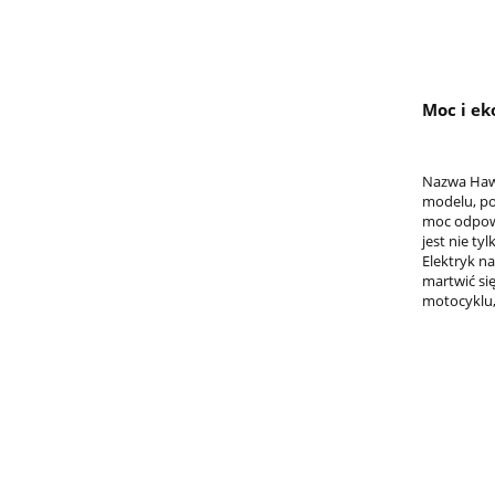
Moc i e
Nazwa Hawk
modelu, po
moc odpowi
jest nie ty
Elektryk n
martwić si
motocyklu,