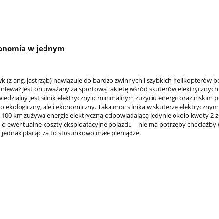
konomia w jednym
 (z ang. jastrząb) nawiązuje do bardzo zwinnych i szybkich helikopterów 
nieważ jest on uważany za sportową rakietę wśród skuterów elektrycznych
edzialny jest silnik elektryczny o minimalnym zużyciu energii oraz niskim 
lko ekologiczny, ale i ekonomiczny. Taka moc silnika w skuterze elektryczny
a 100 km zużywa energię elektryczną odpowiadającą jedynie około kwoty 2 zł
ę o ewentualne koszty eksploatacyjne pojazdu – nie ma potrzeby chociażb
 jednak płacąc za to stosunkowo małe pieniądze.