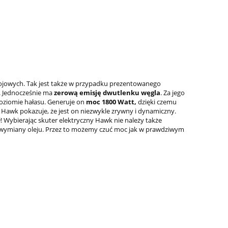
bojowych. Tak jest także w przypadku prezentowanego
. Jednocześnie ma
zerową emisję dwutlenku węgla
. Za jego
poziomie hałasu. Generuje on
moc 1800 Watt,
dzięki czemu
m Hawk pokazuje, że jest on niezwykle zrywny i dynamiczny.
! Wybierając skuter elektryczny Hawk nie należy także
y wymiany oleju. Przez to możemy czuć moc jak w prawdziwym