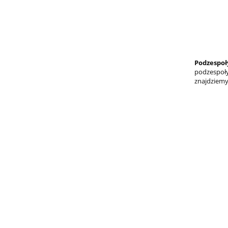
Podzespoł
podzespoły
znajdziem