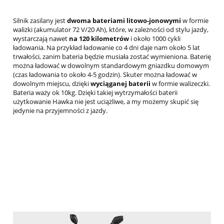
Silnik zasilany jest
dwoma
bateriami litowo-jonowymi
w formie
walizki (akumulator 72 V/20 Ah), które, w zależności od stylu jazdy,
wystarczają nawet
na 120 kilometrów
i około 1000 cykli
ładowania. Na przykład ładowanie co 4 dni daje nam około 5 lat
trwałości, zanim bateria będzie musiała zostać wymieniona. Baterię
można ładować w dowolnym standardowym gniazdku domowym
(czas ładowania to około 4-5 godzin). Skuter można ładować w
dowolnym miejscu, dzięki
wyciąganej baterii
w formie walizeczki.
Bateria waży ok 10kg. Dzięki takiej wytrzymałości baterii
użytkowanie Hawka nie jest uciążliwe, a my możemy skupić się
jedynie na przyjemności z jazdy.