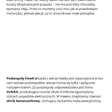
koszty eksploatacyjne pojazdu – nie ma potrzeby chociażby
wymiany oleju. Przez to możemy czuć moc jak w prawdziwym
motocyklu, jednak płacąc za to stosunkowo małe pieniądze.
Podzespoły Hawk’a
Każda z wersji Hawka jest wyposażona w ten
sam zestaw podzespołów, wersje różnią się tylko i wyłącznie
rodzajem baterii. Za podzespoły odpowiedzialna jest firma
SUNRA,
produkująca rocznie około 4 milinów egzemplarzy
różnych pojazdów elektrycznych. W Hawku znajdziemy również
silnik bezszczotkowy,
cechujący się bardzo niską awaryjnością.