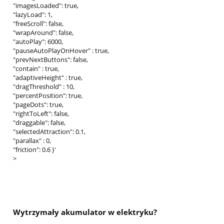
"imagesLoaded": true,
"lazyLoad": 1,
"freeScroll": false,
"wrapAround": false,
"autoPlay": 6000,
"pauseAutoPlayOnHover" : true,
"prevNextButtons": false,
"contain" : true,
"adaptiveHeight" : true,
"dragThreshold" : 10,
"percentPosition": true,
"pageDots": true,
"rightToLeft": false,
"draggable": false,
"selectedAttraction": 0.1,
"parallax" : 0,
"friction": 0.6 }'
>
Wytrzymały akumulator w elektryku?