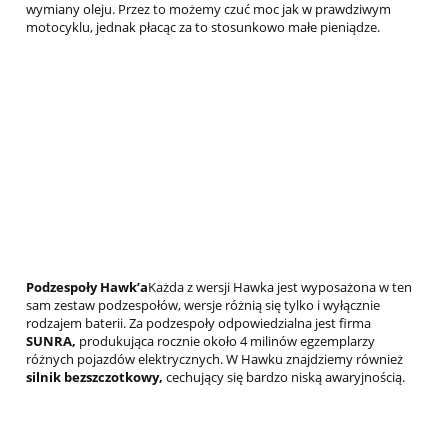
wymiany oleju. Przez to możemy czuć moc jak w prawdziwym
motocyklu, jednak płacąc za to stosunkowo małe pieniądze.
Podzespoły Hawk’a
Każda z wersji Hawka jest wyposażona w ten
sam zestaw podzespołów, wersje różnią się tylko i wyłącznie
rodzajem baterii. Za podzespoły odpowiedzialna jest firma
SUNRA,
produkująca rocznie około 4 milinów egzemplarzy
różnych pojazdów elektrycznych. W Hawku znajdziemy również
silnik bezszczotkowy,
cechujący się bardzo niską awaryjnością.