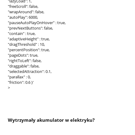
"lazyLoad": 1,
"freeScroll": false,
"wrapAround": false,
"autoPlay": 6000,
"pauseAutoPlayOnHover" : true,
"prevNextButtons": false,
"contain" : true,
"adaptiveHeight" : true,
"dragThreshold" : 10,
"percentPosition": true,
"pageDots": true,
"rightToLeft": false,
"draggable": false,
"selectedAttraction": 0.1,
"parallax" : 0,
"friction": 0.6 }'
>
Wytrzymały akumulator w elektryku?