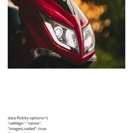
data-flickity-options='{
"cellAlign": "center",
"imagesLoaded": true,