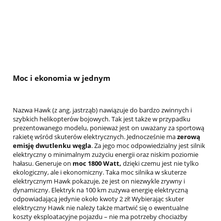
Moc i ekonomia w jednym
Nazwa Hawk (z ang. jastrząb) nawiązuje do bardzo zwinnych i
szybkich helikopterów bojowych. Tak jest także w przypadku
prezentowanego modelu, ponieważ jest on uważany za sportową
rakietę wśród skuterów elektrycznych. Jednocześnie ma
zerową
emisję dwutlenku węgla
. Za jego moc odpowiedzialny jest silnik
elektryczny o minimalnym zużyciu energii oraz niskim poziomie
hałasu. Generuje on
moc 1800 Watt,
dzięki czemu jest nie tylko
ekologiczny, ale i ekonomiczny. Taka moc silnika w skuterze
elektrycznym Hawk pokazuje, że jest on niezwykle zrywny i
dynamiczny. Elektryk na 100 km zużywa energię elektryczną
odpowiadającą jedynie około kwoty 2 zł! Wybierając skuter
elektryczny Hawk nie należy także martwić się o ewentualne
koszty eksploatacyjne pojazdu – nie ma potrzeby chociażby