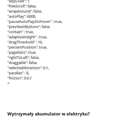
"lazyLoad": 1,
"freeScroll": false,
"wrapAround": false,
"autoPlay": 6000,
"pauseAutoPlayOnHover" : true,
"prevNextButtons": false,
"contain" : true,
"adaptiveHeight" : true,
"dragThreshold" : 10,
"percentPosition": true,
"pageDots": true,
"rightToLeft": false,
"draggable": false,
"selectedAttraction": 0.1,
"parallax" : 0,
"friction": 0.6 }'
>
Wytrzymały akumulator w elektryku?