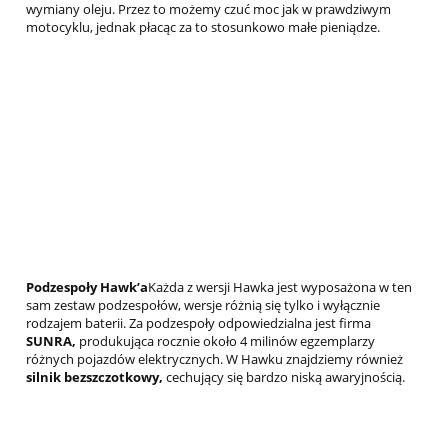
wymiany oleju. Przez to możemy czuć moc jak w prawdziwym
motocyklu, jednak płacąc za to stosunkowo małe pieniądze.
Podzespoły Hawk’a
Każda z wersji Hawka jest wyposażona w ten
sam zestaw podzespołów, wersje różnią się tylko i wyłącznie
rodzajem baterii. Za podzespoły odpowiedzialna jest firma
SUNRA,
produkująca rocznie około 4 milinów egzemplarzy
różnych pojazdów elektrycznych. W Hawku znajdziemy również
silnik bezszczotkowy,
cechujący się bardzo niską awaryjnością.