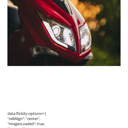
data-flickity-options='{
"cellAlign": "center",
"imagesLoaded": true,