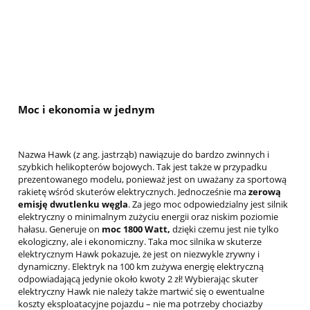
Moc i ekonomia w jednym
Nazwa Hawk (z ang. jastrząb) nawiązuje do bardzo zwinnych i
szybkich helikopterów bojowych. Tak jest także w przypadku
prezentowanego modelu, ponieważ jest on uważany za sportową
rakietę wśród skuterów elektrycznych. Jednocześnie ma
zerową
emisję dwutlenku węgla
. Za jego moc odpowiedzialny jest silnik
elektryczny o minimalnym zużyciu energii oraz niskim poziomie
hałasu. Generuje on
moc 1800 Watt,
dzięki czemu jest nie tylko
ekologiczny, ale i ekonomiczny. Taka moc silnika w skuterze
elektrycznym Hawk pokazuje, że jest on niezwykle zrywny i
dynamiczny. Elektryk na 100 km zużywa energię elektryczną
odpowiadającą jedynie około kwoty 2 zł! Wybierając skuter
elektryczny Hawk nie należy także martwić się o ewentualne
koszty eksploatacyjne pojazdu – nie ma potrzeby chociażby