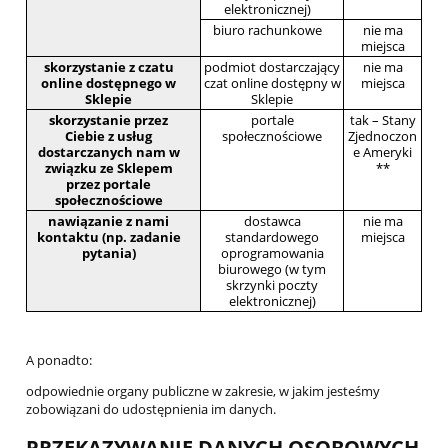
elektronicznej)
biuro rachunkowe
nie ma
miejsca
skorzystanie z czatu
podmiot dostarczający
nie ma
online dostępnego w
czat online dostępny w
miejsca
Sklepie
Sklepie
skorzystanie przez
portale
tak – Stany
Ciebie z usług
społecznościowe
Zjednoczon
dostarczanych nam w
e Ameryki
związku ze Sklepem
**
przez portale
społecznościowe
nawiązanie z nami
dostawca
nie ma
kontaktu (np. zadanie
standardowego
miejsca
pytania)
oprogramowania
biurowego (w tym
skrzynki poczty
elektronicznej)
A ponadto:
odpowiednie organy publiczne w zakresie, w jakim jesteśmy
zobowiązani do udostępnienia im danych.
PRZEKAZYWANIE DANYCH OSOBOWYCH