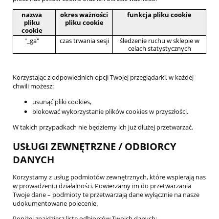
nazwa
okres ważności
funkcja pliku cookie
pliku
pliku cookie
cookie
"_ga"
czas trwania sesji
śledzenie ruchu w sklepie w
celach statystycznych
Korzystając z odpowiednich opcji Twojej przeglądarki, w każdej
chwili możesz:
usunąć pliki cookies,
blokować wykorzystanie plików cookies w przyszłości.
W takich przypadkach nie będziemy ich już dłużej przetwarzać.
USŁUGI ZEWNĘTRZNE / ODBIORCY
DANYCH
Korzystamy z usług podmiotów zewnętrznych, które wspierają nas
w prowadzeniu działalności. Powierzamy im do przetwarzania
Twoje dane – podmioty te przetwarzają dane wyłącznie na nasze
udokumentowane polecenie.
Poniżej znajdziesz listę odbiorców Twoich danych: