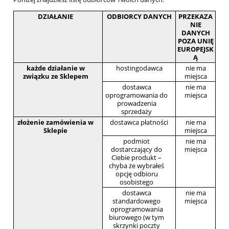
DZIAŁANIE
ODBIORCY DANYCH
PRZEKAZA
NIE
DANYCH
POZA UNIĘ
EUROPEJSK
Ą
każde działanie w
hostingodawca
nie ma
związku ze Sklepem
miejsca
dostawca
nie ma
oprogramowania do
miejsca
prowadzenia
sprzedaży
złożenie zamówienia w
dostawca płatności
nie ma
Sklepie
miejsca
podmiot
nie ma
dostarczający do
miejsca
Ciebie produkt –
chyba że wybrałeś
opcję odbioru
osobistego
dostawca
nie ma
standardowego
miejsca
oprogramowania
biurowego (w tym
skrzynki poczty