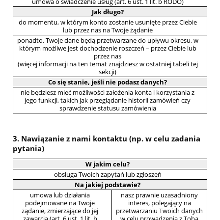
umowa o świadczenie usług (art. 6 ust. 1 lit. b RODO)
Jak długo?
do momentu, w którym konto zostanie usunięte przez Ciebie
lub przez nas na Twoje żądanie
ponadto, Twoje dane będą przetwarzane do upływu okresu, w
którym możliwe jest dochodzenie roszczeń – przez Ciebie lub
przez nas
(więcej informacji na ten temat znajdziesz w ostatniej tabeli tej
sekcji)
Co się stanie, jeśli nie podasz danych?
nie będziesz mieć możliwości założenia konta i korzystania z
jego funkcji, takich jak przeglądanie historii zamówień czy
sprawdzenie statusu zamówienia
3. Nawiązanie z nami kontaktu (np. w celu zadania
pytania)
W jakim celu?
obsługa Twoich zapytań lub zgłoszeń
Na jakiej podstawie?
umowa lub działania
nasz prawnie uzasadniony
podejmowane na Twoje
interes, polegający na
żądanie, zmierzające do jej
przetwarzaniu Twoich danych
zawarcia (art. 6 ust. 1 lit. b
w celu prowadzenia z Tobą