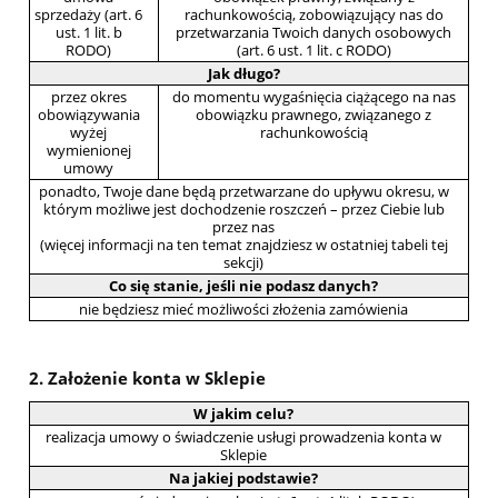
sprzedaży (art. 6
rachunkowością, zobowiązujący nas do
ust. 1 lit. b
przetwarzania Twoich danych osobowych
RODO)
(art. 6 ust. 1 lit. c RODO)
Jak długo?
przez okres
do momentu wygaśnięcia ciążącego na nas
obowiązywania
obowiązku prawnego, związanego z
wyżej
rachunkowością
wymienionej
umowy
ponadto, Twoje dane będą przetwarzane do upływu okresu, w
którym możliwe jest dochodzenie roszczeń – przez Ciebie lub
przez nas
(więcej informacji na ten temat znajdziesz w ostatniej tabeli tej
sekcji)
Co się stanie, jeśli nie podasz danych?
nie będziesz mieć możliwości złożenia zamówienia
2. Założenie konta w Sklepie
W jakim celu?
realizacja umowy o świadczenie usługi prowadzenia konta w
Sklepie
Na jakiej podstawie?