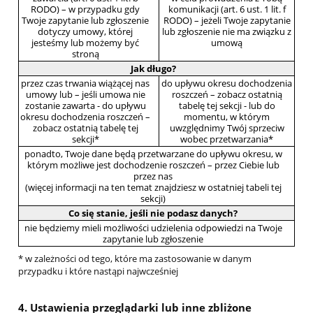
RODO) – w przypadku gdy
komunikacji (art. 6 ust. 1 lit. f
Twoje zapytanie lub zgłoszenie
RODO) – jeżeli Twoje zapytanie
dotyczy umowy, której
lub zgłoszenie nie ma związku z
jesteśmy lub możemy być
umową
stroną
Jak długo?
przez czas trwania wiążącej nas
do upływu okresu dochodzenia
umowy lub – jeśli umowa nie
roszczeń – zobacz ostatnią
zostanie zawarta - do upływu
tabelę tej sekcji - lub do
okresu dochodzenia roszczeń –
momentu, w którym
zobacz ostatnią tabelę tej
uwzględnimy Twój sprzeciw
sekcji*
wobec przetwarzania*
ponadto, Twoje dane będą przetwarzane do upływu okresu, w
którym możliwe jest dochodzenie roszczeń – przez Ciebie lub
przez nas
(więcej informacji na ten temat znajdziesz w ostatniej tabeli tej
sekcji)
Co się stanie, jeśli nie podasz danych?
nie będziemy mieli możliwości udzielenia odpowiedzi na Twoje
zapytanie lub zgłoszenie
* w zależności od tego, które ma zastosowanie w danym
przypadku i które nastąpi najwcześniej
4. Ustawienia przeglądarki lub inne zbliżone