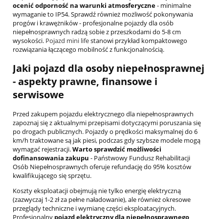
ocenić odporność na warunki atmosferyczne
- minimalne
wymaganie to IP54. Sprawdź również możliwość pokonywania
progów i krawężników - profesjonalne pojazdy dla osób
niepełnosprawnych radzą sobie z przeszkodami do 5-8 cm
wysokości.
Pojazd mini life
stanowi przykład kompaktowego
rozwiązania łączącego mobilność z funkcjonalnością.
Jaki pojazd dla osoby niepełnosprawnej
- aspekty prawne, finansowe i
serwisowe
Przed zakupem pojazdu elektrycznego dla niepełnosprawnych
zapoznaj się z aktualnymi przepisami dotyczącymi poruszania się
po drogach publicznych. Pojazdy o prędkości maksymalnej do 6
km/h traktowane są jak piesi, podczas gdy szybsze modele mogą
wymagać rejestracji.
Warto sprawdzić możliwości
dofinansowania zakupu
- Państwowy Fundusz Rehabilitacji
Osób Niepełnosprawnych oferuje refundację do 95% kosztów
kwalifikującego się sprzętu.
Koszty eksploatacji obejmują nie tylko energię elektryczną
(zazwyczaj 1-2 zł za pełne naładowanie), ale również okresowe
przeglądy techniczne i wymianę części eksploatacyjnych.
Profesjonalny
pojazd elektryczny dla niepełnosprawnego