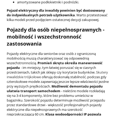
amortyzowane podłokietniki i podnóżki.
Pojazd elektryczny dla inwalidy powinien być dostosowany
do indywidualnych potrzeb użytkownika
. Warto przetestować
kilka modeli przed podjęciem ostatecznej decyzji zakupowej.
Pojazdy dla osób niepełnosprawnych -
mobilność i wszechstronność
zastosowania
Pojazdy elektryczne dla seniorów oraz osób z ograniczoną
mobilnością muszą charakteryzować się odpowiednią
wszechstronnością.
Promień skrętu określa manewrowość
pojazdu
- im mniejszy, tym łatwiej poruszać się w ciasnych
przestrzeniach, takich jak sklepy czy korytarze budynków.
Skutery
inwalidzkie trójkołowe
oferują doskonałą stabilność, podczas gdy
czterokołowe modele zapewniają jeszcze lepsze właściwości jezdne
przy wyższych prędkościach.
Możliwość demontażu pojazdu
ułatwia transport samochodem
- niektóre modele rozkładają
się na 3-4 komponenty, które bez problemu umieścisz w
bagażniku. Szerokość pojazdu determinuje możliwość przejazdu
przez standardowe drzwi - większość profesjonalnych pojazdy
elektryczne dla niepełnosprawnych ma szerokość
nieprzekraczającą 60 cm.
Klasa wodoodporności IP pozwala