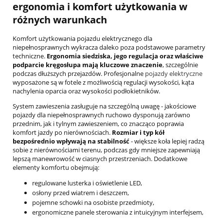
ergonomia i komfort użytkowania w
różnych warunkach
Komfort użytkowania pojazdu elektrycznego dla
niepełnosprawnych wykracza daleko poza podstawowe parametry
techniczne.
Ergonomia siedziska, jego regulacja oraz właściwe
podparcie kręgosłupa mają kluczowe znaczenie
, szczególnie
podczas dłuższych przejazdów. Profesjonalne
pojazdy elektryczne
wyposażone są w fotele z możliwością regulacji wysokości, kąta
nachylenia oparcia oraz wysokości podłokietników.
System zawieszenia zasługuje na szczególną uwagę - jakościowe
pojazdy dla niepełnosprawnych ruchowo dysponują zarówno
przednim, jak i tylnym zawieszeniem, co znacząco poprawia
komfort jazdy po nierównościach.
Rozmiar i typ kół
bezpośrednio wpływają na stabilność
- większe koła lepiej radzą
sobie z nierównościami terenu, podczas gdy mniejsze zapewniają
lepszą manewrowość w ciasnych przestrzeniach. Dodatkowe
elementy komfortu obejmują:
regulowane lusterka i oświetlenie LED,
osłony przed wiatrem i deszczem,
pojemne schowki na osobiste przedmioty,
ergonomiczne panele sterowania z intuicyjnym interfejsem,