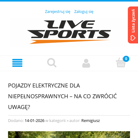
Zarejestruj się
Zaloguj się
Lista życzeń
POJAZDY ELEKTRYCZNE DLA
NIEPEŁNOSPRAWNYCH – NA CO ZWRÓCIĆ
UWAGĘ?
Dodano:
14-01-2026
w kategorii:
-
autor:
Remigiusz