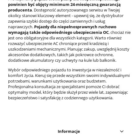
powinien być objęty minimum 24-miesięczną gwarancją
producenta
. Dostępność autoryzowanego serwisu w Twojej
okolicy stanowi kluczowy element - upewnij się, że dystrybutor
zapewnia szybki dostęp do części zamiennych i usług
naprawczych.
Pojazdy dla niepełnosprawnych ruchowo
wymagają także odpowiedniego ubezpieczenia OC
, chociaż nie
jest ono obligatoryjne dla wszystkich kategorii. Warto również
rozważyć ubezpieczenie AC chroniące przed kradzieżą i
uszkodzeniami mechanicznymi. Planując zakup, uwzględnij koszty
akcesoriów dodatkowych, takich jak pokrowce ochronne,
dodatkowe akumulatory czy uchwyty na kule lub balkonik.
Wybór odpowiedniego pojazdu to inwestycja w niezależność i
komfort życia. Kieruj się przede wszystkim swoimi indywidualnymi
potrzebami, warunkami użytkowania oraz budżetem.
Profesjonalna konsultacja ze specjalistami pomoże Ci dobrać
optymalny model, który będzie służył przez wiele lat, zapewniając
bezpieczeństwo i satysfakcję z codziennego użytkowania.
Informacje