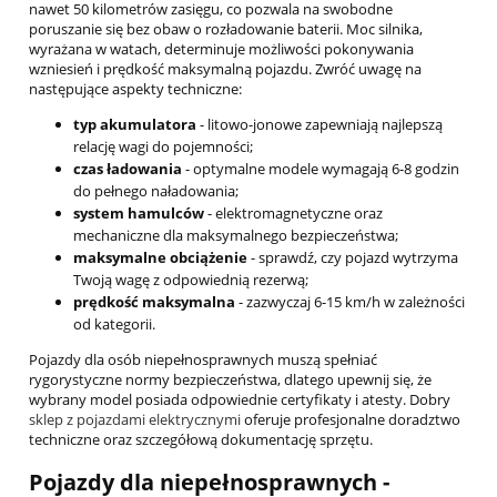
nawet 50 kilometrów zasięgu, co pozwala na swobodne
poruszanie się bez obaw o rozładowanie baterii. Moc silnika,
wyrażana w watach, determinuje możliwości pokonywania
wzniesień i prędkość maksymalną pojazdu. Zwróć uwagę na
następujące aspekty techniczne:
typ akumulatora
- litowo-jonowe zapewniają najlepszą
relację wagi do pojemności;
czas ładowania
- optymalne modele wymagają 6-8 godzin
do pełnego naładowania;
system hamulców
- elektromagnetyczne oraz
mechaniczne dla maksymalnego bezpieczeństwa;
maksymalne obciążenie
- sprawdź, czy pojazd wytrzyma
Twoją wagę z odpowiednią rezerwą;
prędkość maksymalna
- zazwyczaj 6-15 km/h w zależności
od kategorii.
Pojazdy dla osób niepełnosprawnych muszą spełniać
rygorystyczne normy bezpieczeństwa, dlatego upewnij się, że
wybrany model posiada odpowiednie certyfikaty i atesty. Dobry
sklep z pojazdami elektrycznymi
oferuje profesjonalne doradztwo
techniczne oraz szczegółową dokumentację sprzętu.
Pojazdy dla niepełnosprawnych -