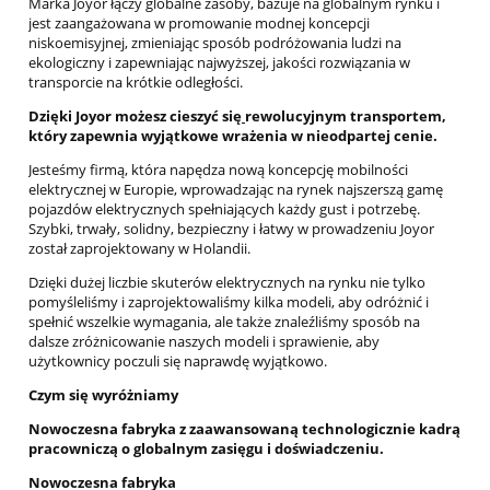
Marka Joyor łączy globalne zasoby, bazuje na globalnym rynku i
jest zaangażowana w promowanie modnej koncepcji
niskoemisyjnej, zmieniając sposób podróżowania ludzi na
ekologiczny i zapewniając najwyższej, jakości rozwiązania w
transporcie na krótkie odległości.
Dzięki Joyor możesz cieszyć się
rewolucyjnym transportem,
który zapewnia wyjątkowe wrażenia w nieodpartej cenie.
Jesteśmy firmą, która napędza nową koncepcję mobilności
elektrycznej w Europie, wprowadzając na rynek najszerszą gamę
pojazdów elektrycznych spełniających każdy gust i potrzebę.
Szybki, trwały, solidny, bezpieczny i łatwy w prowadzeniu Joyor
został zaprojektowany w Holandii.
Dzięki dużej liczbie skuterów elektrycznych na rynku nie tylko
pomyśleliśmy i zaprojektowaliśmy kilka modeli, aby odróżnić i
spełnić wszelkie wymagania, ale także znaleźliśmy sposób na
dalsze zróżnicowanie naszych modeli i sprawienie, aby
użytkownicy poczuli się naprawdę wyjątkowo.
Czym się wyróżniamy
Nowoczesna fabryka z zaawansowaną technologicznie kadrą
pracowniczą o globalnym zasięgu i doświadczeniu.
Nowoczesna fabryka