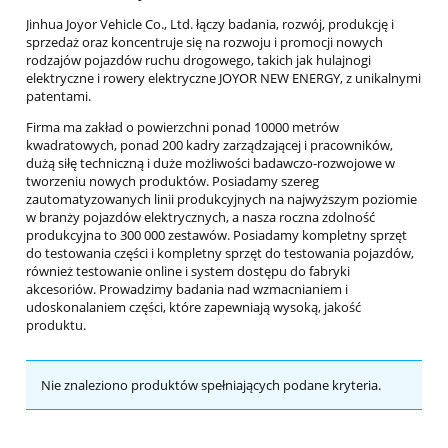
Jinhua Joyor Vehicle Co., Ltd. łączy badania, rozwój, produkcję i
sprzedaż oraz koncentruje się na rozwoju i promocji nowych
rodzajów pojazdów ruchu drogowego, takich jak hulajnogi
elektryczne i rowery elektryczne JOYOR NEW ENERGY, z unikalnymi
patentami.
Firma ma zakład o powierzchni ponad 10000 metrów
kwadratowych, ponad 200 kadry zarządzającej i pracowników,
dużą siłę techniczną i duże możliwości badawczo-rozwojowe w
tworzeniu nowych produktów. Posiadamy szereg
zautomatyzowanych linii produkcyjnych na najwyższym poziomie
w branży pojazdów elektrycznych, a nasza roczna zdolność
produkcyjna to 300 000 zestawów. Posiadamy kompletny sprzęt
do testowania części i kompletny sprzęt do testowania pojazdów,
również testowanie online i system dostępu do fabryki
akcesoriów. Prowadzimy badania nad wzmacnianiem i
udoskonalaniem części, które zapewniają wysoką, jakość
produktu.
Nie znaleziono produktów spełniających podane kryteria.