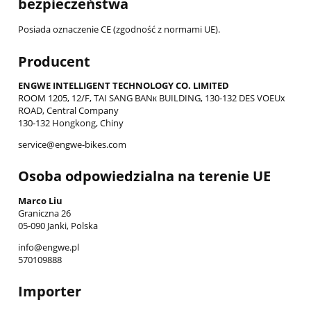
bezpieczeństwa
Posiada oznaczenie CE (zgodność z normami UE).
Producent
ENGWE INTELLIGENT TECHNOLOGY CO. LIMITED
ROOM 1205, 12/F, TAI SANG BANк BUILDING, 130-132 DES VOEUх
ROAD, Central Company
130-132 Hongkong, Chiny
service@engwe-bikes.com
Osoba odpowiedzialna na terenie UE
Marco Liu
Graniczna 26
05-090 Janki, Polska
info@engwe.pl
570109888
Importer