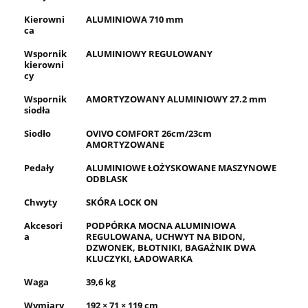
Kierowni
ALUMINIOWA 710 mm
ca
Wspornik
ALUMINIOWY REGULOWANY
kierowni
cy
Wspornik
AMORTYZOWANY ALUMINIOWY 27.2 mm
siodła
Siodło
OVIVO COMFORT 26cm/23cm
AMORTYZOWANE
Pedały
ALUMINIOWE ŁOŻYSKOWANE MASZYNOWE
ODBLASK
Chwyty
SKÓRA LOCK ON
Akcesori
PODPÓRKA MOCNA ALUMINIOWA
a
REGULOWANA, UCHWYT NA BIDON,
DZWONEK, BŁOTNIKI, BAGAŻNIK DWA
KLUCZYKI, ŁADOWARKA
Waga
39,6 kg
Wymiary
192 × 71 × 119 cm