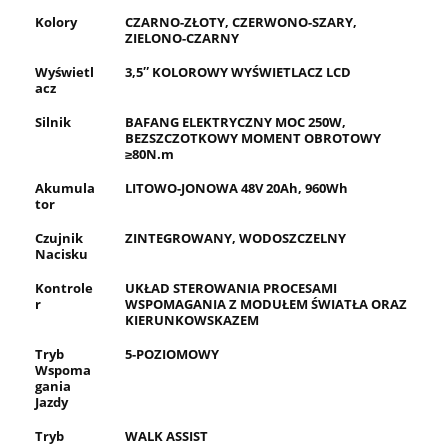
Kolory
CZARNO-ZŁOTY, CZERWONO-SZARY,
ZIELONO-CZARNY
Wyświetl
3,5″ KOLOROWY WYŚWIETLACZ LCD
acz
Silnik
BAFANG ELEKTRYCZNY MOC 250W,
BEZSZCZOTKOWY MOMENT OBROTOWY
≥80N.m
Akumula
LITOWO-JONOWA 48V 20Ah, 960Wh
tor
Czujnik
ZINTEGROWANY, WODOSZCZELNY
Nacisku
Kontrole
UKŁAD STEROWANIA PROCESAMI
r
WSPOMAGANIA Z MODUŁEM ŚWIATŁA ORAZ
KIERUNKOWSKAZEM
Tryb
5-POZIOMOWY
Wspoma
gania
Jazdy
Tryb
WALK ASSIST