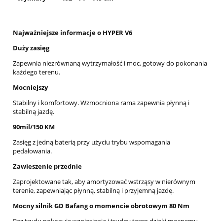
Najważniejsze informacje o HYPER V6
Duży zasięg
Zapewnia niezrównaną wytrzymałość i moc, gotowy do pokonania
każdego terenu.
Mocniejszy
Stabilny i komfortowy. Wzmocniona rama zapewnia płynną i
stabilną jazdę.
90mil/150 KM
Zasięg z jedną baterią przy użyciu trybu wspomagania
pedałowania.
Zawieszenie przednie
Zaprojektowane tak, aby amortyzować wstrząsy w nierównym
terenie, zapewniając płynną, stabilną i przyjemną jazdę.
Mocny silnik GD Bafang o momencie obrotowym 80 Nm
Bez trudu pokonuje wzniesienia i trudny teren dzięki mocnemu