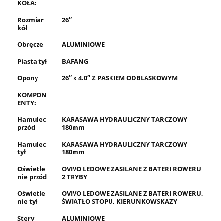
KOŁA:
Rozmiar
26″
kół
Obręcze
ALUMINIOWE
Piasta tył
BAFANG
Opony
26″ x 4.0″ Z PASKIEM ODBLASKOWYM
KOMPON
ENTY:
Hamulec
KARASAWA HYDRAULICZNY TARCZOWY
przód
180mm
Hamulec
KARASAWA HYDRAULICZNY TARCZOWY
tył
180mm
Oświetle
OVIVO LEDOWE ZASILANE Z BATERI ROWERU
nie przód
2 TRYBY
Oświetle
OVIVO LEDOWE ZASILANE Z BATERI ROWERU,
nie tył
ŚWIATŁO STOPU, KIERUNKOWSKAZY
Stery
ALUMINIOWE