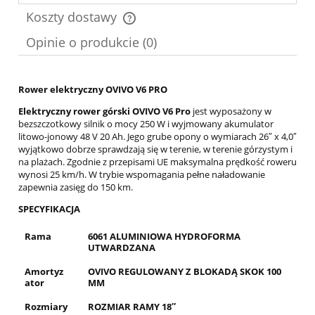
Koszty dostawy
Cena nie zawiera ewentualnych kosztów płatności
Opinie o produkcie (0)
Rower elektryczny OVIVO V6 PRO
Elektryczny rower górski OVIVO V6
Pro
jest wyposażony w
bezszczotkowy silnik o mocy 250 W i wyjmowany akumulator
litowo-jonowy 48 V 20 Ah. Jego grube opony o wymiarach 26″ x 4,0″
wyjątkowo dobrze sprawdzają się w terenie, w terenie górzystym i
na plażach. Zgodnie z przepisami UE maksymalna prędkość roweru
wynosi 25 km/h. W trybie wspomagania pełne naładowanie
zapewnia zasięg do 150 km.
SPECYFIKACJA
Rama
6061 ALUMINIOWA HYDROFORMA
UTWARDZANA
Amortyz
OVIVO REGULOWANY Z BLOKADĄ SKOK 100
ator
MM
Rozmiary
ROZMIAR RAMY 18″