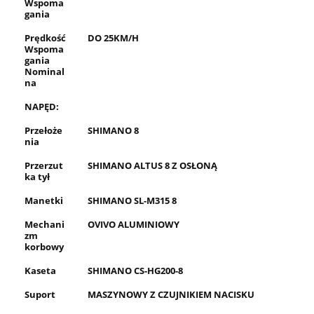
Wspoma
gania
Prędkość
DO 25KM/H
Wspoma
gania
Nominal
na
NAPĘD:
Przełoże
SHIMANO 8
nia
Przerzut
SHIMANO ALTUS 8 Z OSŁONĄ
ka tył
Manetki
SHIMANO SL-M315 8
Mechani
OVIVO ALUMINIOWY
zm
korbowy
Kaseta
SHIMANO CS-HG200-8
Suport
MASZYNOWY Z CZUJNIKIEM NACISKU