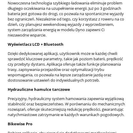
Nowoczesna technologia szybkiego ładowania eliminuje problem
długiego oczekiwania na uzupełnienie energii. Już po 3 godzinach
bateria jest gotowa do drogi, co pozwala na spontaniczne wyjazdy
bez ograniczeń. Niezależnie od tego, czy korzystasz z roweru na co
dzień, czy planujesz weekendową wyjazdy z wyprzedzeniem,
system zarządzania energią w modelu Dyno zapewni Ci
niezawodne wsparcie.
Wyświetlacz LCD + Bluetooth
Dzięki dedykowanej aplikacji, użytkownik może w każdej chwili
sprawdzić kluczowe parametry, takie jak poziom baterii, prędkość
czy przebyty dystans. Aplikacja oferuje także funkcje planowania
trasy, zapisywania przejazdów oraz optymalizacji trybu
wspomagania, co pozwala na lepsze zarządzanie jazdą oraz
dostosowanie ustawień do indywidualnych potrzeb.
Hydrauliczne hamulce tarczowe
Precyzyjny, hydrauliczny system hamowania zapewnia wyjątkową
stabilność oraz bezpieczeństwo. W porównaniu do mechanicznych
rozwiązań, oferuje skuteczniejszą redukcję prędkości, gwarantując
natychmiastowe zatrzymanie w każdych warunkach pogodowych.
Bikewise Pro
Pobierz aplikację, aby cieszyć się dodatkowymi możliwościami