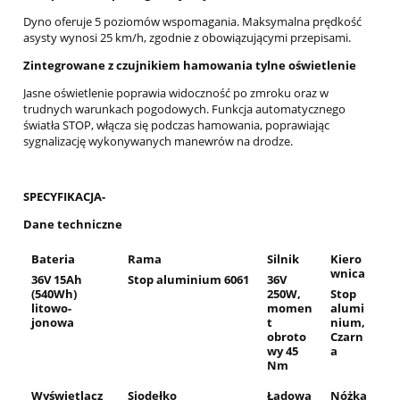
Dyno oferuje 5 poziomów wspomagania. Maksymalna prędkość
asysty wynosi 25 km/h, zgodnie z obowiązującymi przepisami.
Zintegrowane z czujnikiem hamowania tylne oświetlenie
Jasne oświetlenie poprawia widoczność po zmroku oraz w
trudnych warunkach pogodowych. Funkcja automatycznego
światła STOP, włącza się podczas hamowania, poprawiając
sygnalizację wykonywanych manewrów na drodze.
SPECYFIKACJA-
Dane techniczne
Bateria
Rama
Silnik
Kiero
wnica
36V 15Ah
Stop aluminium 6061
36V
(540Wh)
250W,
Stop
litowo-
momen
alumi
jonowa
t
nium,
obroto
Czarn
wy 45
a
Nm
Wyświetlacz
Siodełko
Ładowa
Nóżka