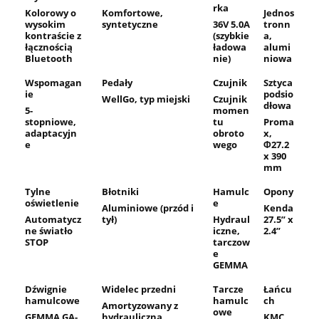
rka
Kolorowy o
Komfortowe,
Jednos
wysokim
syntetyczne
36V 5.0A
tronn
kontraście z
(szybkie
a,
łącznością
ładowa
alumi
Bluetooth
nie)
niowa
Wspomagan
Pedały
Czujnik
Sztyca
ie
podsio
WellGo, typ miejski
Czujnik
dłowa
5-
momen
stopniowe,
tu
Proma
adaptacyjn
obroto
x,
e
wego
Φ27.2
x 390
mm
Tylne
Błotniki
Hamulc
Opony
oświetlenie
e
Aluminiowe (przód i
Kenda
Automatycz
tył)
Hydraul
27.5” x
ne światło
iczne,
2.4”
STOP
tarczow
e
GEMMA
Dźwignie
Widelec przedni
Tarcze
Łańcu
hamulcowe
hamulc
ch
Amortyzowany z
owe
GEMMA GA-
hydrauliczną
KMC