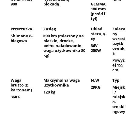
900
blokadą
GEMMA
180 mm
(przód i
tył)
Przerzutka
Zasięg
Układ
Zaleca
sterują
ny
Shimano 8-
≥90 km (mierzony na
cy
wzrost
biegowa
płaskiej drodze,
użytk
pełne naładowanie,
36V
ownik
waga użytkownika 80
250W
a
kg)
Powyż
ej 155
cm
Waga
Maksymalna waga
N.W
Typ
brutto (z
użytkownika
29KG
Miejsk
kartonem)
120 kg
i /
36KG
miejsk
o-
trekki
ngowy