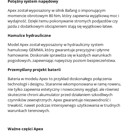
Potężny system napędowy
Apex został wyposażony w silnik Bafang o imponującym
momencie obrotowym 80 Nm, który zapewnia wyjątkową moc i
wydajność. Dzięki temu pokonywanie stromych podjazdów czy
jazda z dodatkowym obciążeniem stają się wyjątkowo łatwe.
Hamulce hydrauliczne
Model Apex został wyposażony w hydrauliczny system
hamulcowy GEMMA, który gwarantuje precyzyjne i płynne
hamowanie. Doskonale sprawdza się w każdych warunkach
pogodowych, zapewniając najwyższy poziom bezpieczeństwa.
Przemyślany projekt baterii
Bateria w modelu Apex to przykład doskonałego połączenia
technologii i designu. Starannie wkomponowana w ramę roweru,
nie tylko zapewnia estetyczny i nowoczesny wygląd, ale również
skutecznie chroni akumulator przed działaniem szkodliwych
czynników zewnętrznych. Apex gwarantuje niezawodność i
trwałość, nawet podczas intensywnego użytkowania w trudnych
warunkach terenowych.
Ważne części Apex