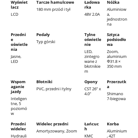
Wyświet
Tarcze hamulcowe
Ładowa
Nóżka
lacz
rka
180 mm przód i tył
Aluminiow
LCD
48V 2.0A
a,
jednostron
na
Przedni
Pedały
Tylne
Sztyca
e
oświetle
podsiodło
Typ górski
oświetle
nie
wa
nia
LED,
Zoom,
Jasne,
zintegro
aluminium
LED
wane z
Φ31.8 ×
błotnikie
350 mm
m
Wspom
Błotniki
Opony
Przerzutk
aganie
a
PVC, przedni i tylny
CST 26” x
jazdy
4.0"
Shimano
Inteligen
7-biegowa
tne, 5
poziomó
w
Przedni
Widelec przedni
Łańcuc
Korba
widelec
h
Amortyzowany, Zoom
Aluminium
Hydrauli
KMC
, 42T