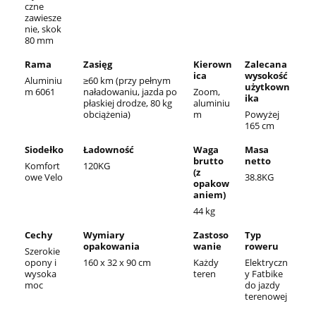
czne
zawiesze
nie, skok
80 mm
Rama
Zasięg
Kierown
Zalecana
ica
wysokość
Aluminiu
≥60 km (przy pełnym
użytkown
m 6061
naładowaniu, jazda po
Zoom,
ika
płaskiej drodze, 80 kg
aluminiu
obciążenia)
m
Powyżej
165 cm
Siodełko
Ładowność
Waga
Masa
brutto
netto
Komfort
120KG
(z
owe Velo
38.8KG
opakow
aniem)
44 kg
Cechy
Wymiary
Zastoso
Typ
opakowania
wanie
roweru
Szerokie
opony i
160 x 32 x 90 cm
Każdy
Elektryczn
wysoka
teren
y Fatbike
moc
do jazdy
terenowej