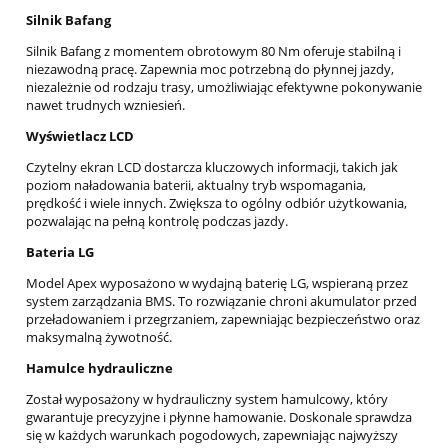
Silnik Bafang
Silnik Bafang z momentem obrotowym 80 Nm oferuje stabilną i
niezawodną pracę. Zapewnia moc potrzebną do płynnej jazdy,
niezależnie od rodzaju trasy, umożliwiając efektywne pokonywanie
nawet trudnych wzniesień.
Wyświetlacz LCD
Czytelny ekran LCD dostarcza kluczowych informacji, takich jak
poziom naładowania baterii, aktualny tryb wspomagania,
prędkość i wiele innych. Zwiększa to ogólny odbiór użytkowania,
pozwalając na pełną kontrolę podczas jazdy.
Bateria LG
Model Apex wyposażono w wydajną baterię LG, wspieraną przez
system zarządzania BMS. To rozwiązanie chroni akumulator przed
przeładowaniem i przegrzaniem, zapewniając bezpieczeństwo oraz
maksymalną żywotność.
Hamulce hydrauliczne
Został wyposażony w hydrauliczny system hamulcowy, który
gwarantuje precyzyjne i płynne hamowanie. Doskonale sprawdza
się w każdych warunkach pogodowych, zapewniając najwyższy