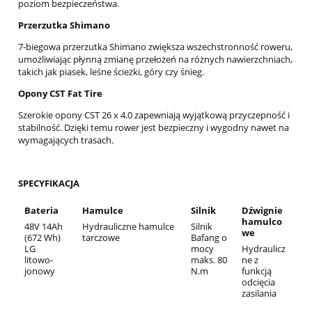
poziom bezpieczeństwa.
Przerzutka Shimano
7-biegowa przerzutka Shimano zwiększa wszechstronność roweru,
umożliwiając płynną zmianę przełożeń na różnych nawierzchniach,
takich jak piasek, leśne ścieżki, góry czy śnieg.
Opony CST Fat Tire
Szerokie opony CST 26 x 4.0 zapewniają wyjątkową przyczepność i
stabilność. Dzięki temu rower jest bezpieczny i wygodny nawet na
wymagających trasach.
SPECYFIKACJA
Bateria
Hamulce
Silnik
Dźwignie
hamulco
48V 14Ah
Hydrauliczne hamulce
Silnik
we
(672 Wh)
tarczowe
Bafang o
LG
mocy
Hydraulicz
litowo-
maks. 80
ne z
jonowy
N.m
funkcją
odcięcia
zasilania