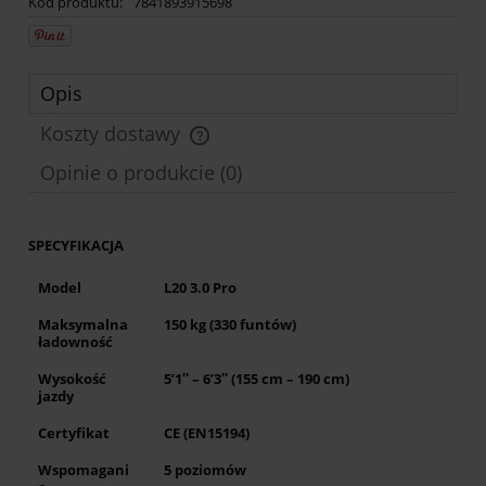
Kod produktu:
7841893915698
Opis
Koszty dostawy
Cena nie zawiera ewentualnych kosztów płatności
Opinie o produkcie (0)
SPECYFIKACJA
Model
L20 3.0 Pro
Maksymalna
150 kg (330 funtów)
ładowność
Wysokość
5’1″ – 6’3″ (155 cm – 190 cm)
jazdy
Certyfikat
CE (EN15194)
Wspomagani
5 poziomów