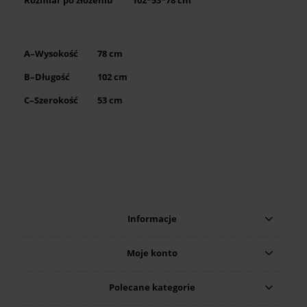
A–Wysokość
78 cm
B–Długość
102 cm
C–Szerokość
53 cm
Informacje
Moje konto
Polecane kategorie