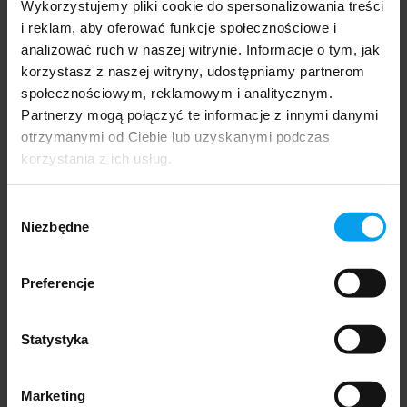
Wykorzystujemy pliki cookie do spersonalizowania treści
Masa brutto
Około 42 kg (92,6 funta)
i reklam, aby oferować funkcje społecznościowe i
Rama
analizować ruch w naszej witrynie. Informacje o tym, jak
korzystasz z naszej witryny, udostępniamy partnerom
Materiał
stop aluminium 6061, wewnętrzna
ramy
bateria, konstrukcja typu step-through
społecznościowym, reklamowym i analitycznym.
Partnerzy mogą połączyć te informacje z innymi danymi
Styl ramy
kompaktowy, pełne zawieszenie
otrzymanymi od Ciebie lub uzyskanymi podczas
Widelec
hydrauliczny, regulowana blokada,
korzystania z ich usług.
aluminium i żelazo
Zawieszenie
skok 30 mm
Wybór
tylne
Niezbędne
zgody
Koła
Opony
20″ × 3,0″ opony hybrydowe miejskie
Preferencje
Ochrona
3 mm warstwa antyprzebiciowa
przed
przebiciem
Statystyka
Koło
20 cali, szprychy 12-gauge, 36 otworów,
aluminium o podwójnej ściance, czarne
Marketing