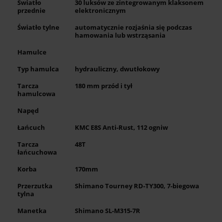
Światło
30 luksów ze zintegrowanym klaksonem
przednie
elektronicznym
Światło tylne
automatycznie rozjaśnia się podczas
hamowania lub wstrząsania
Hamulce
Typ hamulca
hydrauliczny, dwutłokowy
Tarcza
180 mm przód i tył
hamulcowa
Napęd
Łańcuch
KMC E8S Anti-Rust, 112 ogniw
Tarcza
48T
łańcuchowa
Korba
170mm
Przerzutka
Shimano Tourney RD-TY300, 7-biegowa
tylna
Manetka
Shimano SL-M315-7R