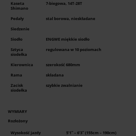
Kaseta
7-biegowa, 14T-28T
Shimano
Pedały
stal borowa, nieskładane
Siedzenie
Siodło
ENGWE miękkie siodło
Sztyca
regulowana w 10 poziomach
siodełka
Kierownica
szerokość 680mm
Rama
składana
Zacisk
szybkie zwalnianie
siodełka
WYMIARY
Rozłożony
Wysokość jazdy
5’1″ – 6’3″ (155cm – 190cm)