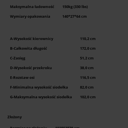
Maksymalna ładowność
150kg (330 lbs)
Wymiary opakowania
140*27*64 cm
A-Wysokość kierownicy
110,2 cm
B-Całkowita długość
172,0 cm
C-Zasięg
51,2 cm
D-Wysokość przekroku
38,0 cm
E-Rozstaw osi
116,5 cm
F-Minimalna wysokość siodełka
82,0 cm
G-Maksymalna wysokość siodełka
102,0 cm
Złożony
Rozmiar po złożeniu
102*53*78 cm