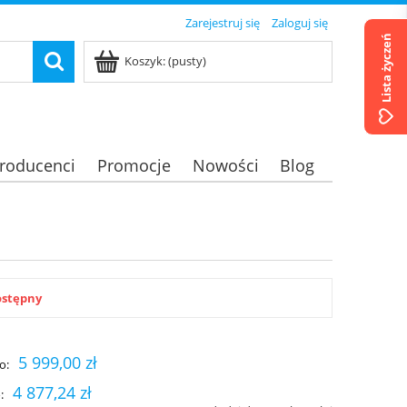
Zarejestruj się
Zaloguj się
Lista życzeń
Koszyk:
(pusty)
roducenci
Promocje
Nowości
Blog
ostępny
5 999,00 zł
o:
4 877,24 zł
: