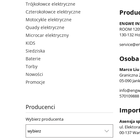
Trójkołowce elektryczne
Produ
Czterokołowce elektryczne
Motocykle elektryczne
ENGWE IN
Quady elektryczne
ROOM 1205
130-132 H
Microcar elektryczny
KIDS
service@e
Siedziska
Osoba 
Baterie
Torby
Marco Liu
Nowości
Graniczna 
05-090 Jank
Promocje
info@engw
570109888
Producenci
Impor
Wybierz producenta
Asensja sp.
ul. Elektor
00-137 War