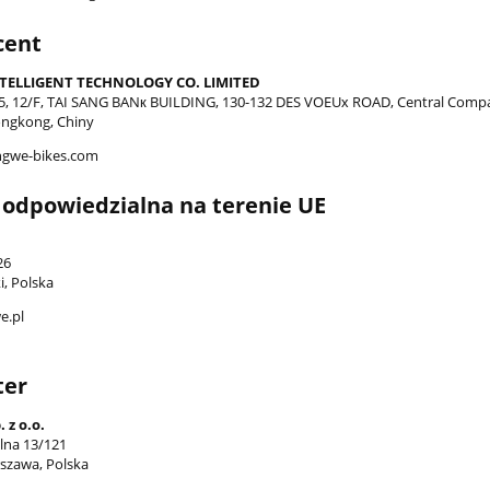
cent
TELLIGENT TECHNOLOGY CO. LIMITED
, 12/F, TAI SANG BANк BUILDING, 130-132 DES VOEUх ROAD, Central Comp
ongkong, Chiny
ngwe-bikes.com
odpowiedzialna na terenie UE
26
i, Polska
e.pl
ter
 z o.o.
alna 13/121
szawa, Polska