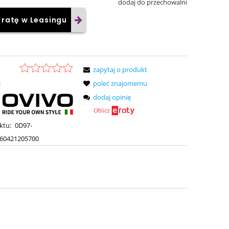
dodaj do przechowalni
 ratę w Leasingu
zapytaj o produkt
:
poleć znajomemu
dodaj opinię
ktu:
0D97-
60421205700