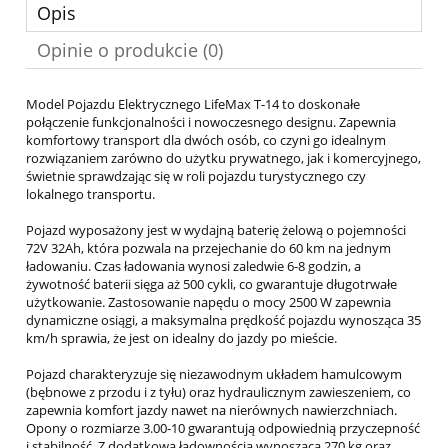
Opis
Opinie o produkcie (0)
Model Pojazdu Elektrycznego LifeMax T-14 to doskonałe
połączenie funkcjonalności i nowoczesnego designu. Zapewnia
komfortowy transport dla dwóch osób, co czyni go idealnym
rozwiązaniem zarówno do użytku prywatnego, jak i komercyjnego,
świetnie sprawdzając się w roli pojazdu turystycznego czy
lokalnego transportu.
Pojazd wyposażony jest w wydajną baterię żelową o pojemności
72V 32Ah, która pozwala na przejechanie do 60 km na jednym
ładowaniu. Czas ładowania wynosi zaledwie 6-8 godzin, a
żywotność baterii sięga aż 500 cykli, co gwarantuje długotrwałe
użytkowanie. Zastosowanie napędu o mocy 2500 W zapewnia
dynamiczne osiągi, a maksymalna prędkość pojazdu wynosząca 35
km/h sprawia, że jest on idealny do jazdy po mieście.
Pojazd charakteryzuje się niezawodnym układem hamulcowym
(bębnowe z przodu i z tyłu) oraz hydraulicznym zawieszeniem, co
zapewnia komfort jazdy nawet na nierównych nawierzchniach.
Opony o rozmiarze 3.00-10 gwarantują odpowiednią przyczepność
i stabilność. Z dodatkową ładownością wynoszącą 270 kg oraz