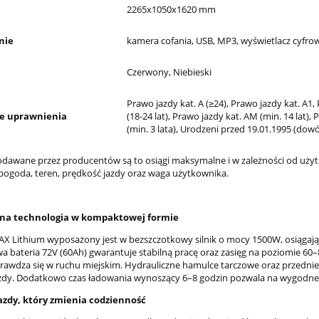
2265x1050x1620 mm
nie
kamera cofania, USB, MP3, wyświetlacz cyfro
Czerwony, Niebieski
Prawo jazdy kat. A (≥24), Prawo jazdy kat. A1,
 uprawnienia
(18-24 lat), Prawo jazdy kat. AM (min. 14 lat), 
(min. 3 lata), Urodzeni przed 19.01.1995 (dow
podawane przez producentów są to osiągi maksymalne i w zależności od użyt
ogoda, teren, prędkość jazdy oraz waga użytkownika.
na technologia w kompaktowej formie
X Lithium wyposażony jest w bezszczotkowy silnik o mocy 1500W, osiągaj
owa bateria 72V (60Ah) gwarantuje stabilną pracę oraz zasięg na poziomie 60
prawdza się w ruchu miejskim. Hydrauliczne hamulce tarczowe oraz przednie
zdy. Dodatkowo czas ładowania wynoszący 6–8 godzin pozwala na wygodne 
azdy, który zmienia codzienność