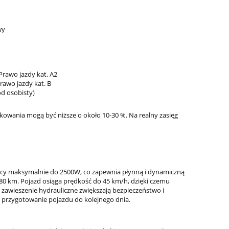
wy
 Prawo jazdy kat. A2
Prawo jazdy kat. B
ód osobisty)
kowania mogą być niższe o około 10-30 %. Na realny zasięg
ący maksymalnie do 2500W, co zapewnia płynną i dynamiczną
–80 km. Pojazd osiąga prędkość do 45 km/h, dzięki czemu
 zawieszenie hydrauliczne zwiększają bezpieczeństwo i
przygotowanie pojazdu do kolejnego dnia.