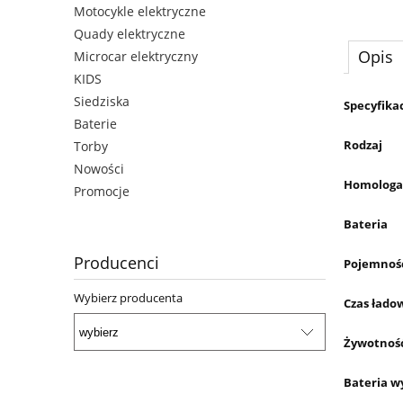
Motocykle elektryczne
Quady elektryczne
Opis
Microcar elektryczny
KIDS
Siedziska
Specyfika
Baterie
Rodzaj
Torby
Nowości
Homologa
Promocje
Bateria
Producenci
Pojemność
Wybierz producenta
Czas łado
Żywotność
Bateria w