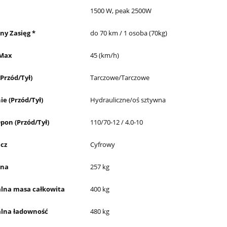
1500 W, peak 2500W
y Zasięg *
do 70 km / 1 osoba (70kg)
 Max
45 (km/h)
Przód/Tył)
Tarczowe/Tarczowe
e (Przód/Tył)
Hydrauliczne/oś sztywna
pon (Przód/Tył)
110/70-12 / 4.0-10
cz
Cyfrowy
sna
257 kg
lna masa całkowita
400 kg
lna ładowność
480 kg