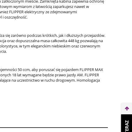
w zatłoczonym mieście. Zamknięta kabina zapewnia ochronę
paktowym wymiarom z łatwością zaparkujesz nawet w
 również FLIPPER elektryczny ze zdejmowanymi
l i oszczędność.
 się zarówno podczas krótkich, jak i dłuższych przejazdów.
kcja oraz dopuszczalna masa całkowita 448 kg pozwalają na
olorystyce, w tym eleganckim niebieskim oraz czerwonym
cia.
pojemności 50 ccm, aby poruszać się pojazdem FLIPPER MAX
czonych 18 lat wymagane będzie prawo jazdy AM. FLIPPER
walające na uczestnictwo w ruchu drogowym. Homologacja