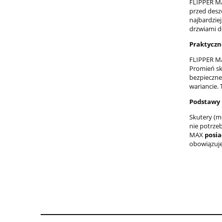
FLIPPER MA
przed desz
najbardziej
drzwiami d
Praktyczno
FLIPPER MA
Promień sk
bezpieczne
wariancie.
Podstawy 
Skutery (m
nie potrze
MAX
posi
obowiązuje