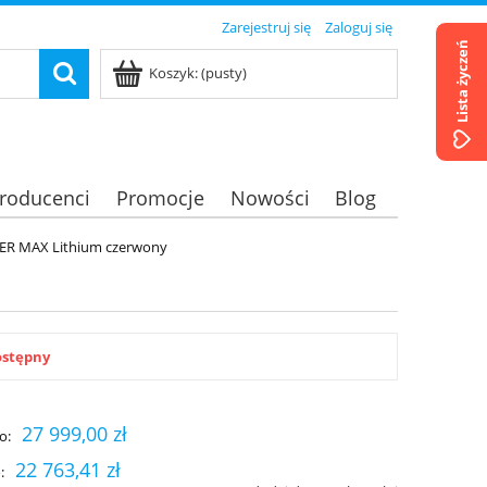
Zarejestruj się
Zaloguj się
Lista życzeń
Koszyk:
(pusty)
roducenci
Promocje
Nowości
Blog
PER MAX Lithium czerwony
ostępny
27 999,00 zł
o:
22 763,41 zł
: