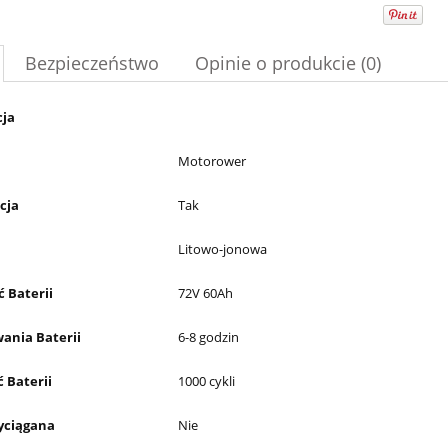
Bezpieczeństwo
Opinie o produkcie (0)
cja
Motorower
cja
Tak
Litowo-jonowa
 Baterii
72V 60Ah
wania Baterii
6-8 godzin
 Baterii
1000 cykli
yciągana
Nie