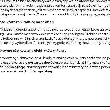
X Lithium to idealna alternatywa dla tradycyjnych pojazdów spalinowych 
czem, wiatrem i chłodem, zwiększając komfort przez cały rok. Dzięki kom
 ciasnych przestrzeniach. Jeśli szukasz bardziej klasycznej wersji, sprawdź
ostępny w naszej ofercie. To nowoczesna mobilność, która łączy wygodę, sty
ść, która robi różnicę na co dzień
X Lithium oferuje przestronną kabinę oraz wygodne wnętrze, które sprawdza
rętu 4m ułatwia manewrowanie w mieście i na parkingach. Stabilna konstru
 użytkowanie w różnych warunkach. Pojazd dostępny jest w nowoczesnej k
 To idealny wybór dla osób ceniących wygodę, ekonomię i nowoczesny styl ży
prawne użytkowania elektryków w Polsce
otorowery) elektryczne do 45 km/h, to analogicznie skutery spalinowe do 
bujesz prawa jazdy,
wystarczy dowód osobisty.
Jednak jeśli nie masz skoń
ada homologację
, czyli wszystkie zezwolenia administracyjno-prawne poz
 na terenie
całej Unii Europejskiej.