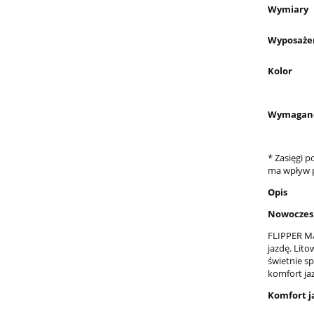
Wymiary
Wyposaże
Kolor
Wymagane
* Zasięgi 
ma wpływ p
Opis
Nowoczes
FLIPPER MA
jazdę. Lit
świetnie s
komfort ja
Komfort j