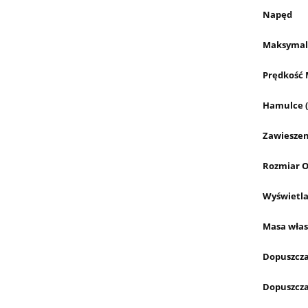
Napęd
Maksymaln
Prędkość
Hamulce (
Zawieszeni
Rozmiar O
Wyświetla
Masa wła
Dopuszcza
Dopuszcza