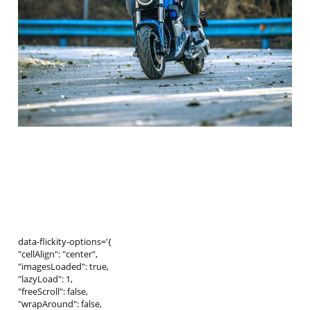
data-flickity-options='{
"cellAlign": "center",
"imagesLoaded": true,
"lazyLoad": 1,
"freeScroll": false,
"wrapAround": false,