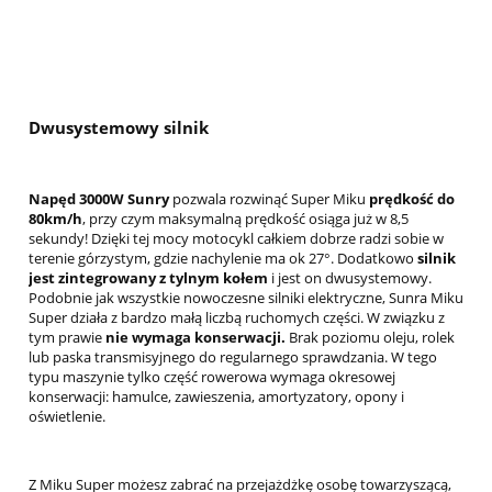
Dwusystemowy silnik
Napęd 3000W Sunry
pozwala rozwinąć Super Miku
prędkość do
80km/h
, przy czym maksymalną prędkość osiąga już w 8,5
sekundy! Dzięki tej mocy motocykl całkiem dobrze radzi sobie w
terenie górzystym, gdzie nachylenie ma ok 27°. Dodatkowo
silnik
jest zintegrowany z tylnym kołem
i jest on dwusystemowy.
Podobnie jak wszystkie nowoczesne silniki elektryczne, Sunra Miku
Super działa z bardzo małą liczbą ruchomych części. W związku z
tym prawie
nie wymaga konserwacji.
Brak poziomu oleju, rolek
lub paska transmisyjnego do regularnego sprawdzania. W tego
typu maszynie tylko część rowerowa wymaga okresowej
konserwacji: hamulce, zawieszenia, amortyzatory, opony i
oświetlenie.
Z Miku Super możesz zabrać na przejażdżkę osobę towarzyszącą,