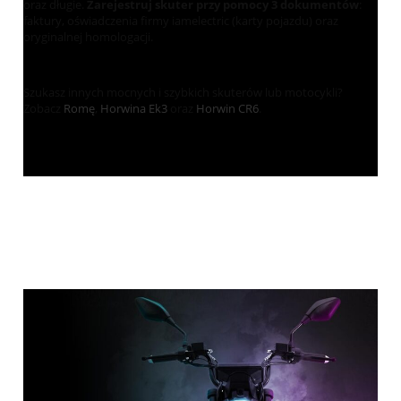
oraz długie.
Zarejestruj skuter przy pomocy 3 dokumentów
:
faktury, oświadczenia firmy iamelectric (karty pojazdu) oraz
oryginalnej homologacji.
Szukasz innych mocnych i szybkich skuterów lub motocykli?
Zobacz
Romę
,
Horwina Ek3
oraz
Horwin CR6
.