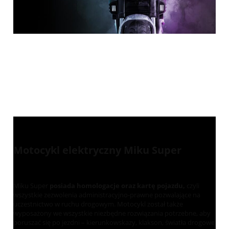
Motocykl elektryczny Miku Super
Miku Super
posiada homologacje oraz kartę pojazdu,
czyli
wszystkie zezwolenia administracyjno-prawne pozwalające na
uczestnictwo w ruchu drogowym. Motocykl został także
wyposażony we wszystkie niezbędne rozwiązania potrzebne, aby
poruszać się po jezdni – kierunkowskazy, klakson, światła drogowe