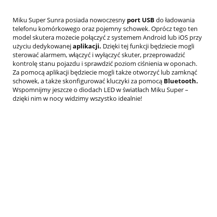
Miku Super Sunra posiada nowoczesny
port USB
do ładowania
telefonu komórkowego oraz pojemny schowek. Oprócz tego ten
model skutera możecie połączyć z systemem Android lub iOS przy
użyciu dedykowanej
aplikacji.
Dzięki tej funkcji będziecie mogli
sterować alarmem, włączyć i wyłączyć skuter, przeprowadzić
kontrolę stanu pojazdu i sprawdzić poziom ciśnienia w oponach.
Za pomocą aplikacji będziecie mogli także otworzyć lub zamknąć
schowek, a także skonfigurować kluczyki za pomocą
Bluetooth.
Wspomnijmy jeszcze o diodach LED w światłach Miku Super –
dzięki nim w nocy widzimy wszystko idealnie!