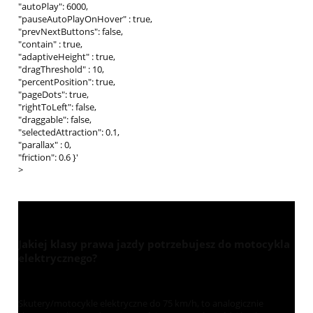
"autoPlay": 6000,
"pauseAutoPlayOnHover" : true,
"prevNextButtons": false,
"contain" : true,
"adaptiveHeight" : true,
"dragThreshold" : 10,
"percentPosition": true,
"pageDots": true,
"rightToLeft": false,
"draggable": false,
"selectedAttraction": 0.1,
"parallax" : 0,
"friction": 0.6 }'
>
Jakiej klasy prawa jazdy potrzebujesz do motocykla
elektrycznego?
Skutery/motocykle elektryczne do 75 km/h, to analogicznie