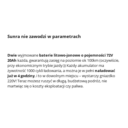
Sunra nie zawodzi w parametrach
Dwie
wyjmowane
baterie litowo-jonowe o pojemności 72V
20Ah
każda, gwarantują zasięg na poziomie ok 100km (oczywiście,
przy ekonomicznym trybie jazdy:)) Każdy akumulator ma
żywotność 1000 cykli ładowania, a można je w pełni
naładować
już w 4 godziny
, i to w dowolnym miejscu – wystarczy gniazdko
220V! Teraz możesz ruszyć w długą, budżetową podróż, nie
martwiąc się o koszty eksploatacji czy paliwa.