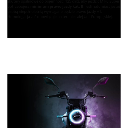
skutery spalinowe do pojemności 125 cm3, aby jeździć Miku Super
potrzebujesz
minimum prawo jazdy kat. B.
Jeśli natomiast jesteś
osobą niepełnoletnią wymagane będzie prawo jazdy A1.
Homologacja zaś obowiązuje na terenie całej Unii Europejskiej.