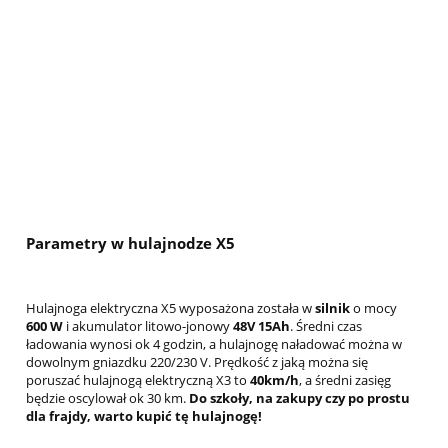
Parametry w hulajnodze X5
Hulajnoga elektryczna X5 wyposażona została w
silnik
o mocy
600 W
i akumulator litowo-jonowy
48V 15Ah
. Średni czas
ładowania wynosi ok 4 godzin, a hulajnogę naładować można w
dowolnym gniazdku 220/230 V. Prędkość z jaką można się
poruszać hulajnogą elektryczną X3 to
40km/h
, a średni zasięg
będzie oscylował ok 30 km.
Do szkoły, na zakupy czy po prostu
dla frajdy, warto kupić tę hulajnogę!