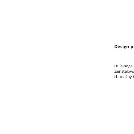
Design p
Hulajnoga 
zainstalowa
chociażby b