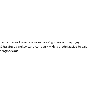
 Średni czas ładowania wynosi ok 4-6 godzin, a hulajnogę
ć hulajnogą elektryczną X3 to
35km/h
, a średni zasięg będzie
nym wyborem!