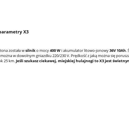
parametry X3
żona została w
silnik
o mocy
400 W
i akumulator litowo-jonowy
36V 10Ah
.
można w dowolnym gniazdku 220/230 V. Prędkość z jaką można się porusza
ok 25 km.
Jeśli szukasz ciekawej, miejskiej hulajnogi to X3 jest świet