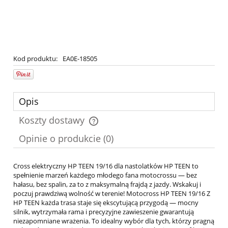
Kod produktu:
EA0E-18505
Opis
Koszty dostawy
Cena nie zawiera ewentualnych kosztów płatności
Opinie o produkcie (0)
Cross elektryczny HP TEEN 19/16 dla nastolatków HP TEEN to
spełnienie marzeń każdego młodego fana motocrossu — bez
hałasu, bez spalin, za to z maksymalną frajdą z jazdy. Wskakuj i
poczuj prawdziwą wolność w terenie! Motocross HP TEEN 19/16 Z
HP TEEN każda trasa staje się ekscytującą przygodą — mocny
silnik, wytrzymała rama i precyzyjne zawieszenie gwarantują
niezapomniane wrażenia. To idealny wybór dla tych, którzy pragną