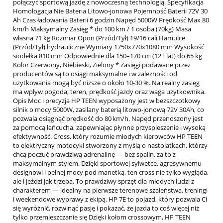
połączyć sportową jazdę z nowoczesną technologią. Specyfikacja
Homologacja Nie Bateria Litowo-jonowa Pojemność Baterii 72V 30
Ah Czas ładowania Baterii 6 godzin Napęd 5000W Prędkość Max 80
km/h Maksymalny Zasięg * do 100 km / 1 osoba (70kg) Masa
własna 71 kg Rozmiar Opon (Przód/Tył) 19/16 cali Hamulce
(Przód/Tył) hydrauliczne Wymiary 1750x770x1080 mm Wysokość
siodełka 810 mm Odpowiednie dla 150–170 cm (12+ lat) do 65 kg
Kolor Czerwony, Niebieski, Zielony * Zasięgi podawane przez
producentów są to osiągi maksymalne i w zależności od
użytkowania mogą być niższe o około 10-30 %. Na realny zasięg
ma wpływ pogoda, teren, prędkość jazdy oraz waga użytkownika.
Opis Moc i precyzja HP TEEN wyposażony jest w bezszczotkowy
silnik o mocy 5000W, zasilany baterią litowo-jonową 72V 30Ah, co
pozwala osiągnąć prędkość do 80 km/h. Napęd przenoszony jest
za pomocą łańcucha, zapewniając płynne przyspieszenie i wysoką
efektywność. Cross, który rozumie młodych kierowców HP TEEN
to elektryczny motocykl stworzony z myślą o nastolatkach, którzy
chcą poczuć prawdziwą adrenalinę — bez spalin, za to z
maksymalnym stylem. Dzięki sportowej sylwetce, agresywnemu
designowi i pełnej mocy pod manetką, ten cross nie tylko wygląda,
ale i jeździ jak trzeba. To prawdziwy sprzęt dla młodych ludzi z
charakterem — idealny na pierwsze terenowe szaleństwa, treningi
i weekendowe wyprawy z ekipą. HP 7E to pojazd, który pozwala Ci
się wyróżnić, rozwinąć pasję i pokazać, że jazda to coś więcej niż
tylko przemieszczanie się Dzięki kołom crossowym, HP TEEN