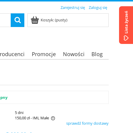
Zarejestruj się
Zaloguj się
Lista życzeń
Koszyk:
(pusty)
roducenci
Promocje
Nowości
Blog
ępny
:
5 dni
150,00 zł
- IML Małe
sprawdź formy dostawy
era ewentualnych kosztów