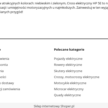
 atrakcyjnych kolorach: niebieskim i zielonym, Cross elektryczny HP 5E to 
 pasji i umiejętności motoryzacyjnych u najmłodszych. Zainwestuj w ten wy
ianych przygód!
o
Polecane kategorie
wienia
Pojazdy elektryczne
konta
Rowery elektryczne
nia
Skutery elektryczne
ości
Crossy, motocrossy elektryczne
ty dostawy
Motocykle elektryczne
acji zamówienia
Microcar elektryczny
Quady elektryczne
Sklep internetowy Shoper.pl