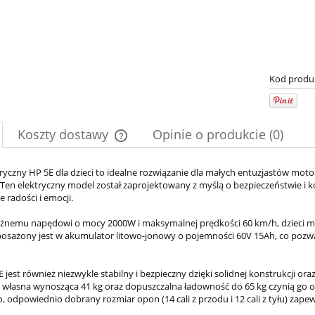
Kod produ
Koszty dostawy
Opinie o produkcie (0)
Cena nie zawiera ewentualnych kosztów
tryczny HP 5E dla dzieci to idealne rozwiązanie dla małych entuzjastów mot
 Ten elektryczny model został zaprojektowany z myślą o bezpieczeństwie i 
płatności
e radości i emocji.
ężnemu napędowi o mocy 2000W i maksymalnej prędkości 60 km/h, dzieci mo
osażony jest w akumulator litowo-jonowy o pojemności 60V 15Ah, co pozwa
 jest również niezwykle stabilny i bezpieczny dzięki solidnej konstrukcji o
 własna wynosząca 41 kg oraz dopuszczalna ładowność do 65 kg czynią go
 odpowiednio dobrany rozmiar opon (14 cali z przodu i 12 cali z tyłu) zape