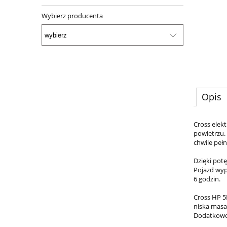
Wybierz producenta
Opis
Cross elek
powietrzu.
chwile pełn
Dzięki pot
Pojazd wyp
6 godzin.
Cross HP 5E
niska masa
Dodatkowo,