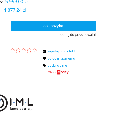
5 999,00 zł
o:
4 877,24 zł
:
do koszyka
.
dodaj do przechowalni
zapytaj o produkt
:
poleć znajomemu
dodaj opinię