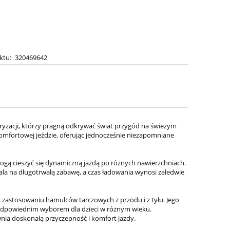
ktu:
320469642
oryzacji, którzy pragną odkrywać świat przygód na świeżym
komfortowej jeździe, oferując jednocześnie niezapomniane
gą cieszyć się dynamiczną jazdą po różnych nawierzchniach.
la na długotrwałą zabawę, a czas ładowania wynosi zaledwie
raz zastosowaniu hamulców tarczowych z przodu i z tyłu. Jego
 odpowiednim wyborem dla dzieci w różnym wieku.
wnia doskonałą przyczepność i komfort jazdy.