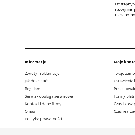
Dostępny w
rozwijanie
niezapomn
Informacje
Moje kont
Zwroty i reklamacje
Twoje zamó
Jak dojechać?
Ustawienia 
Regulamin
Przechowal
Serwis - obsługa serwisowa
Formy płatn
Kontakt i dane firmy
Czas i kosz
O nas
Czas realiz
Polityka prywatności