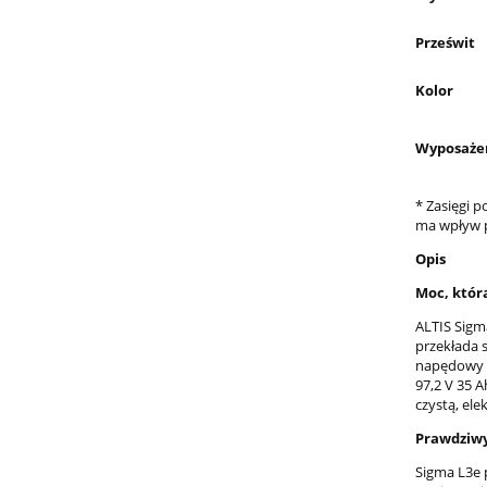
Prześwit
Kolor
Wyposaże
* Zasięgi 
ma wpływ p
Opis
Moc, któr
ALTIS Sigm
przekłada 
napędowy p
97,2 V 35 A
czystą, ele
Prawdziwy
Sigma L3e 