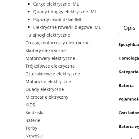
Cargo elektryczne IML
Quady i buggy elektryczne IML
Pojazdy inwalidzkie IML
Opis
Elektryczne rowerki biegowe IML
Hulajnogi elektryczne
Crossy, motocrossy elektryczne
Specyfika
Skutery elektryczne
Homologa
Motorowery elektryczne
Trójkołowce elektryczne
Kategoria
Czterokołowce elektryczne
Motocykle elektryczne
Bateria
Quady elektryczne
Microcar elektryczny
Pojemność
KIDS
Siedziska
Czas łado
Baterie
Bateria w
Torby
Nowości