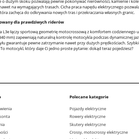
e o dużym skoku pozwalają pewnie pokonywać nierówności, kamienie i kolei
 nawet na wymagających trasach. Cicha praca napędu elektrycznego pozwala w 
tóra zachęca do odkrywania nowych tras i przekraczania własnych granic.
owany dla prawdziwych riderów
a L3e łączy sportową geometrię motocrossową z komfortem codziennego u
(840 mm) zapewniają naturalną kontrolę motocykla podczas dynamicznej jaz
yłu gwarantuje pewne zatrzymanie nawet przy dużych prędkościach. Szybkie
To motocykl, który daje Ci jedno proste pytanie: dokąd teraz pojedziesz?
o
Polecane kategorie
wienia
Pojazdy elektryczne
konta
Rowery elektryczne
nia
Skutery elektryczne
ości
Crossy, motocrossy elektryczne