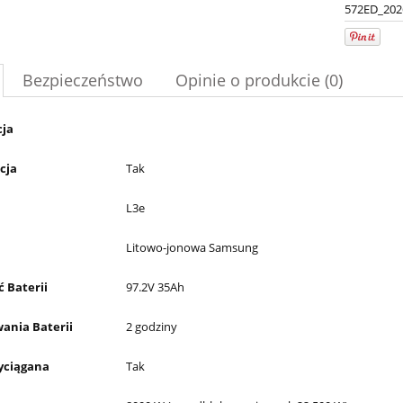
572ED_202
Bezpieczeństwo
Opinie o produkcie (0)
cja
cja
Tak
L3e
Litowo-jonowa Samsung
 Baterii
97.2V 35Ah
wania Baterii
2 godziny
yciągana
Tak