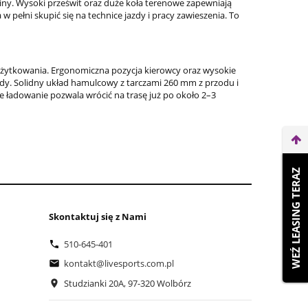
ny. Wysoki prześwit oraz duże koła terenowe zapewniają
pełni skupić się na technice jazdy i pracy zawieszenia. To
żytkowania. Ergonomiczna pozycja kierowcy oraz wysokie
dy. Solidny układ hamulcowy z tarczami 260 mm z przodu i
 ładowanie pozwala wrócić na trasę już po około 2–3
WEŹ LEASING TERAZ
Skontaktuj się z Nami
510-645-401
kontakt@livesports.com.pl
Studzianki 20A, 97-320 Wolbórz