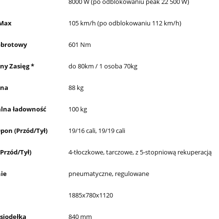
8000 W (po odblokowaniu peak 22 500 W)
 Max
105 km/h (po odblokowaniu 112 km/h)
brotowy
601 Nm
y Zasięg *
do 80km / 1 osoba 70kg
sna
88 kg
lna ładowność
100 kg
pon (Przód/Tył)
19/16 cali, 19/19 cali
Przód/Tył)
4-tłoczkowe, tarczowe, z 5-stopniową rekuperacją
ie
pneumatyczne, regulowane
1885x780x1120
siodełka
840 mm