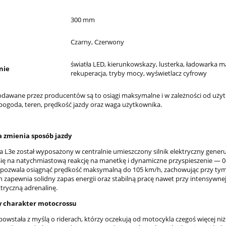
300 mm
Czarny, Czerwony
światła LED, kierunkowskazy, lusterka, ładowarka 
nie
rekuperacja, tryby mocy, wyświetlacz cyfrowy
podawane przez producentów są to osiągi maksymalne i w zależności od użyt
ogoda, teren, prędkość jazdy oraz waga użytkownika.
a zmienia sposób jazdy
a L3e został wyposażony w centralnie umieszczony silnik elektryczny generu
się na natychmiastową reakcję na manetkę i dynamiczne przyspieszenie — 
ozwala osiągnąć prędkość maksymalną do 105 km/h, zachowując przy tym pł
h zapewnia solidny zapas energii oraz stabilną pracę nawet przy intensywne
ktryczną adrenalinę.
 charakter motocrossu
powstała z myślą o riderach, którzy oczekują od motocykla czegoś więcej ni