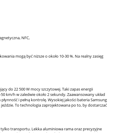
magnetyczna, NFC,
kowania mogą być niższe o około 10-30 %. Na realny zasięg
jący do 22 500 W mocy szczytowej. Taki zapas energii
0-50 km/h w zaledwie około 2 sekundy. Zaawansowany układ
ynność i pełną kontrolę. Wysokiej jakości bateria Samsung
j jeździe. To technologia zaprojektowana po to, by dostarczać
ż tylko transportu. Lekka aluminiowa rama oraz precyzyjne