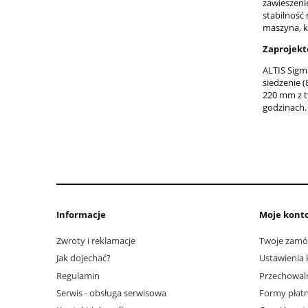
zawieszeni
stabilność
maszyna, k
Zaprojekt
ALTIS Sigm
siedzenie 
220 mm z t
godzinach. 
Informacje
Moje kont
Zwroty i reklamacje
Twoje zamó
Jak dojechać?
Ustawienia 
Regulamin
Przechowal
Serwis - obsługa serwisowa
Formy płatn