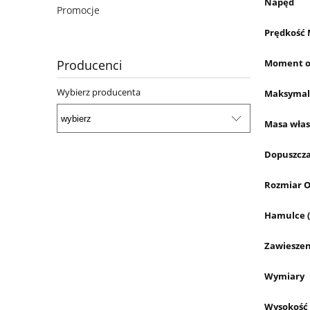
Napęd
Promocje
Prędkość
Moment o
Producenci
Wybierz producenta
Maksymaln
Masa wła
Dopuszcza
Rozmiar O
Hamulce (
Zawieszen
Wymiary
Wysokość 