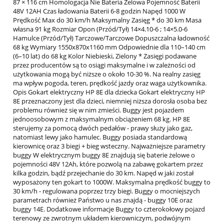
87 × 116 cm Homologacja Nie Bateria Żelowa Pojemność Baterii
48V 12AH Czas ładowania Baterii 6-8 godzin Napęd 1000 W
Prędkość Max do 30 km/h Maksymalny Zasięg * do 30 km Masa
własna 91 kg Rozmiar Opon (Przód/Tył) 14×4.10-6 ; 14×5.0-6
Hamulce (Przód/Tył) Tarczowe/Tarczowe Dopuszczalna ładowność
68 kg Wymiary 1550x870x1160 mm Odpowiednie dla 110–140 cm
(6–10 lat) do 68 kg Kolor Niebieski, Zielony * Zasięgi podawane
przez producentów są to osiągi maksymalne i w zależności od
użytkowania mogą być niższe o około 10-30 %. Na realny zasięg
ma wpływ pogoda, teren, prędkość jazdy oraz waga użytkownika.
Opis Gokart elektryczny HP 8E dla dziecka Gokart elektryczny HP
8E przeznaczony jest dla dzieci, niemniej niższa dorosła osoba bez
problemu również się w nim zmieści. Buggy jest pojazdem
jednoosobowym z maksymalnym obciążeniem 68 kg. HP 8E
sterujemy za pomocą dwóch pedałów - prawy służy jako gaz,
natomiast lewy jako hamulec. Buggy posiada standardową
kierownicę oraz 3 biegi + bieg wsteczny. Najważniejsze parametry
buggy W elektrycznym buggy 8E znajdują się baterie żelowe o
pojemności 48V 12Ah, które pozwolą na zabawę gokartem przez
kilka godzin, bądź przejechanie do 30 km. Napęd w jaki został
wyposażony ten gokart to 1000W. Maksymalna prędkość buggy to
30 km/h - regulowana poprzez trzy biegi. Buggy o mocniejszych
parametrach również Państwo u nas znajdą - buggy 10E oraz
buggy 14E. Dodatkowe informacje Buggy to czterokołowy pojazd
terenowy ze zwrotnym układem kierowniczym, podwójnym