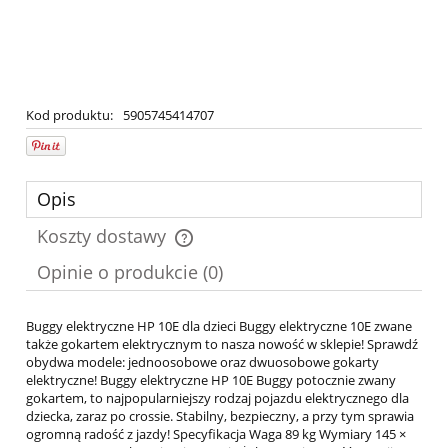
Kod produktu:
5905745414707
Opis
Koszty dostawy
Cena nie zawiera ewentualnych kosztów płatności
Opinie o produkcie (0)
Buggy elektryczne HP 10E dla dzieci Buggy elektryczne 10E zwane
także gokartem elektrycznym to nasza nowość w sklepie! Sprawdź
obydwa modele: jednoosobowe oraz dwuosobowe gokarty
elektryczne! Buggy elektryczne HP 10E Buggy potocznie zwany
gokartem, to najpopularniejszy rodzaj pojazdu elektrycznego dla
dziecka, zaraz po crossie. Stabilny, bezpieczny, a przy tym sprawia
ogromną radość z jazdy! Specyfikacja Waga 89 kg Wymiary 145 ×