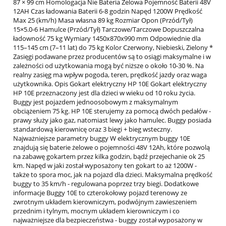
87 × 99 cm Homologacja Nie Bateria Żelowa Pojemność Baterii 48V
12AH Czas ładowania Baterii 6-8 godzin Napęd 1200W Prędkość
Max 25 (km/h) Masa własna 89 kg Rozmiar Opon (Przód/Tył)
15×5.0-6 Hamulce (Przód/Tył) Tarczowe/Tarczowe Dopuszczalna
ładowność 75 kg Wymiary 1450x870x990 mm Odpowiednie dla
115–145 cm (7–11 lat) do 75 kg Kolor Czerwony, Niebieski, Zielony *
Zasięgi podawane przez producentów są to osiągi maksymalne i w
zależności od użytkowania mogą być niższe o około 10-30 %. Na
realny zasięg ma wpływ pogoda, teren, prędkość jazdy oraz waga
użytkownika. Opis Gokart elektryczny HP 10E Gokart elektryczny
HP 10E przeznaczony jest dla dzieci w wieku od 10 roku życia.
Buggy jest pojazdem jednoosobowym z maksymalnym
obciążeniem 75 kg. HP 10E sterujemy za pomocą dwóch pedałów -
prawy służy jako gaz, natomiast lewy jako hamulec. Buggy posiada
standardową kierownicę oraz 3 biegi + bieg wsteczny.
Najważniejsze parametry buggy W elektrycznym buggy 10E
znajdują się baterie żelowe o pojemności 48V 12Ah, które pozwolą
na zabawę gokartem przez kilka godzin, bądź przejechanie ok 25
km. Napęd w jaki został wyposażony ten gokart to aż 1200W -
także to spora moc, jak na pojazd dla dzieci. Maksymalna prędkość
buggy to 35 km/h - regulowana poprzez trzy biegi. Dodatkowe
informacje Buggy 10E to czterokołowy pojazd terenowy ze
zwrotnym układem kierowniczym, podwójnym zawieszeniem
przednim i tylnym, mocnym układem kierowniczym i co
najważniejsze dla bezpieczeństwa - buggy został wyposażony w